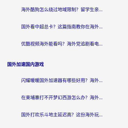
海外酷狗怎么绕过地域限制？留学生亲测有效的回国加速器选择指南
国外看中超总卡？这篇指南教你在海外流畅看体育赛事+中文解说（附避坑技巧）
优酷视频海外能看吗？海外党追剧看电影的终极解决方案来了
国外加速国内游戏
闪耀暖暖国外加速器有哪些好用？海外党亲测的国服游戏加速终极指南
在柬埔寨打不开梦幻西游怎么办？海外玩家国服游戏加速终极指南
国外打欢乐斗地主延迟高？这份海外玩家国服游戏加速指南帮你解决卡顿烦恼