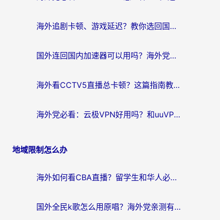
海外追剧卡顿、游戏延迟？教你选回国加速器，附免费加速器试用一小时福利
国外连回国内加速器可以用吗？海外党亲测实用指南，解决追剧游戏卡顿难题
海外看CCTV5直播总卡顿？这篇指南教你选对回国加速器，无缝刷国内资源
海外党必看：云极VPN好用吗？和uuVPN对比哪个回国效果更好？附真实体验+避坑指南
地域限制怎么办
海外如何看CBA直播？留学生和华人必看的无卡顿观赛指南
国外全民k歌怎么用原唱？海外党亲测有效的回国加速解决方案