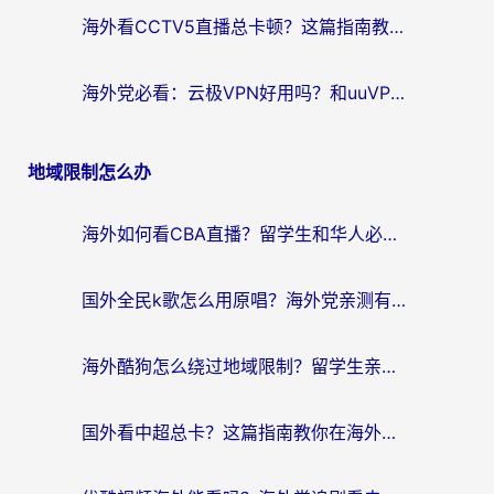
海外看CCTV5直播总卡顿？这篇指南教你选对回国加速器，无缝刷国内资源
海外党必看：云极VPN好用吗？和uuVPN对比哪个回国效果更好？附真实体验+避坑指南
地域限制怎么办
海外如何看CBA直播？留学生和华人必看的无卡顿观赛指南
国外全民k歌怎么用原唱？海外党亲测有效的回国加速解决方案
海外酷狗怎么绕过地域限制？留学生亲测有效的回国加速器选择指南
国外看中超总卡？这篇指南教你在海外流畅看体育赛事+中文解说（附避坑技巧）