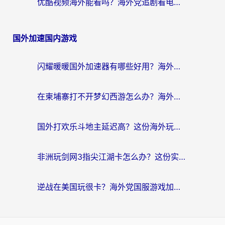
优酷视频海外能看吗？海外党追剧看电影的终极解决方案来了
国外加速国内游戏
闪耀暖暖国外加速器有哪些好用？海外党亲测的国服游戏加速终极指南
在柬埔寨打不开梦幻西游怎么办？海外玩家国服游戏加速终极指南
国外打欢乐斗地主延迟高？这份海外玩家国服游戏加速指南帮你解决卡顿烦恼
非洲玩剑网3指尖江湖卡怎么办？这份实测有效的国服游戏加速指南请收好
逆战在美国玩很卡？海外党国服游戏加速终极指南（附DNF宝可梦加速技巧）