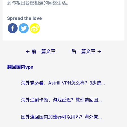
到与祖国紧密相连的网络生活。
Spread the love
文
←
前一篇文章
后一篇文章
→
章
翻回国内vpn
导
航
海外党必看：Astrill VPN怎么样？3步选对回国加速器实现无缝刷剧玩游戏
海外追剧卡顿、游戏延迟？教你选回国加速器，附免费加速器试用一小时福利
国外连回国内加速器可以用吗？海外党亲测实用指南，解决追剧游戏卡顿难题