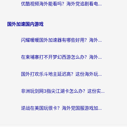
优酷视频海外能看吗？海外党追剧看电影的终极解决方案来了
国外加速国内游戏
闪耀暖暖国外加速器有哪些好用？海外党亲测的国服游戏加速终极指南
在柬埔寨打不开梦幻西游怎么办？海外玩家国服游戏加速终极指南
国外打欢乐斗地主延迟高？这份海外玩家国服游戏加速指南帮你解决卡顿烦恼
非洲玩剑网3指尖江湖卡怎么办？这份实测有效的国服游戏加速指南请收好
逆战在美国玩很卡？海外党国服游戏加速终极指南（附DNF宝可梦加速技巧）