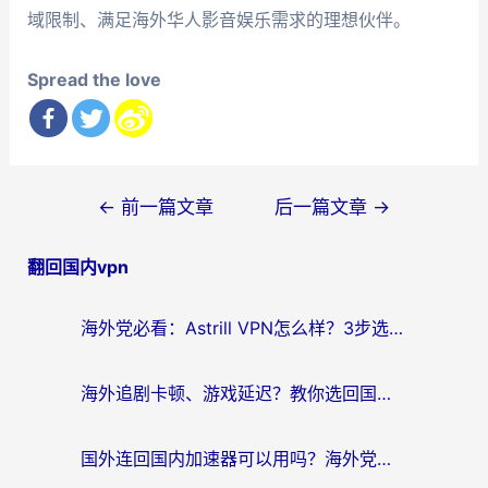
域限制、满足海外华人影音娱乐需求的理想伙伴。
Spread the love
文
←
前一篇文章
后一篇文章
→
章
翻回国内vpn
导
航
海外党必看：Astrill VPN怎么样？3步选对回国加速器实现无缝刷剧玩游戏
海外追剧卡顿、游戏延迟？教你选回国加速器，附免费加速器试用一小时福利
国外连回国内加速器可以用吗？海外党亲测实用指南，解决追剧游戏卡顿难题