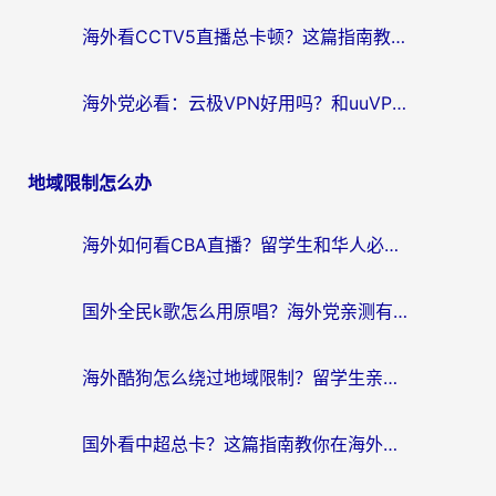
海外看CCTV5直播总卡顿？这篇指南教你选对回国加速器，无缝刷国内资源
海外党必看：云极VPN好用吗？和uuVPN对比哪个回国效果更好？附真实体验+避坑指南
地域限制怎么办
海外如何看CBA直播？留学生和华人必看的无卡顿观赛指南
国外全民k歌怎么用原唱？海外党亲测有效的回国加速解决方案
海外酷狗怎么绕过地域限制？留学生亲测有效的回国加速器选择指南
国外看中超总卡？这篇指南教你在海外流畅看体育赛事+中文解说（附避坑技巧）