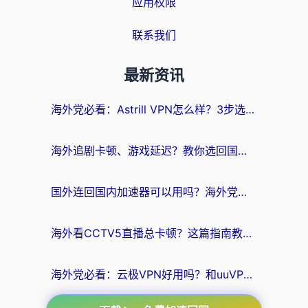
应用权限
联系我们
最新资讯
海外党必看：Astrill VPN怎么样？3步选对回国加速器实现无缝刷剧玩游戏
海外追剧卡顿、游戏延迟？教你选回国加速器，附免费加速器试用一小时福利
国外连回国内加速器可以用吗？海外党亲测实用指南，解决追剧游戏卡顿难题
海外看CCTV5直播总卡顿？这篇指南教你选对回国加速器，无缝刷国内资源
海外党必看：云极VPN好用吗？和uuVPN对比哪个回国效果更好？附真实体验+避坑指南