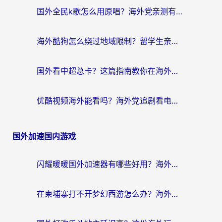
国外全民k歌怎么用原唱？海外党亲测有效的回国加速解决方案
海外酷狗怎么绕过地域限制？留学生亲测有效的回国加速器选择指南
国外看中超总卡？这篇指南教你在海外流畅看体育赛事+中文解说（附避坑技巧）
优酷视频海外能看吗？海外党追剧看电影的终极解决方案来了
国外加速国内游戏
闪耀暖暖国外加速器有哪些好用？海外党亲测的国服游戏加速终极指南
在柬埔寨打不开梦幻西游怎么办？海外玩家国服游戏加速终极指南