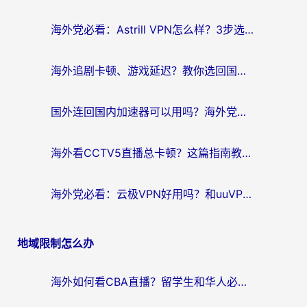
航
海外党必看：Astrill VPN怎么样？3步选对回国加速器实现无缝刷剧玩游戏
海外追剧卡顿、游戏延迟？教你选回国加速器，附免费加速器试用一小时福利
国外连回国内加速器可以用吗？海外党亲测实用指南，解决追剧游戏卡顿难题
海外看CCTV5直播总卡顿？这篇指南教你选对回国加速器，无缝刷国内资源
海外党必看：云极VPN好用吗？和uuVPN对比哪个回国效果更好？附真实体验+避坑指南
地域限制怎么办
海外如何看CBA直播？留学生和华人必看的无卡顿观赛指南