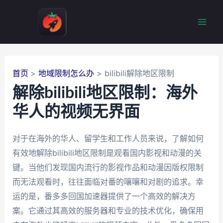
跳
至
Mai
内
容
Men
首页
地域限制怎么办
bilibili解除地区限制
解除bilibili地区限制：海外
华人的视频无界面
对于在海外的华人、留学生和工作人员来说，了解如何
有效地解除bilibili地区限制是观看国内影视和动漫的关
键。当他们发现国内流行的影视作品和动漫因版权限制
而无法观看时，往往面临对番的嚷嚷和对剧的追求。幸
运的是，番多多回国加速器提供了一个高效的解决方
案。它通过其高效的服务器和专业的技术优化，确保用