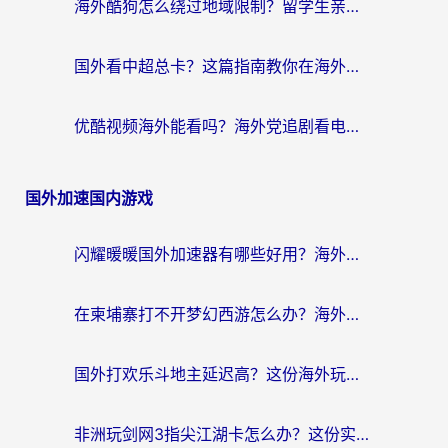
海外酷狗怎么绕过地域限制？留学生亲测有效的回国加速器选择指南
国外看中超总卡？这篇指南教你在海外流畅看体育赛事+中文解说（附避坑技巧）
优酷视频海外能看吗？海外党追剧看电影的终极解决方案来了
国外加速国内游戏
闪耀暖暖国外加速器有哪些好用？海外党亲测的国服游戏加速终极指南
在柬埔寨打不开梦幻西游怎么办？海外玩家国服游戏加速终极指南
国外打欢乐斗地主延迟高？这份海外玩家国服游戏加速指南帮你解决卡顿烦恼
非洲玩剑网3指尖江湖卡怎么办？这份实测有效的国服游戏加速指南请收好