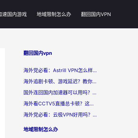
加速国内游戏
地域限制怎么办
翻回国内VPN
翻回国内vpn
海外党必看：Astrill VPN怎么样？3步选对回国加速器实现无缝刷剧玩游戏
海外追剧卡顿、游戏延迟？教你选回国加速器，附免费加速器试用一小时福利
国外连回国内加速器可以用吗？海外党亲测实用指南，解决追剧游戏卡顿难题
海外看CCTV5直播总卡顿？这篇指南教你选对回国加速器，无缝刷国内资源
海外党必看：云极VPN好用吗？和uuVPN对比哪个回国效果更好？附真实体验+避坑指南
地域限制怎么办