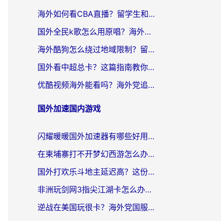
海外如何看CBA直播？留学生和华人必看的无卡顿观赛指南
国外全民k歌怎么用原唱？海外党亲测有效的回国加速解决方案
海外酷狗怎么绕过地域限制？留学生亲测有效的回国加速器选择指南
国外看中超总卡？这篇指南教你在海外流畅看体育赛事+中文解说（附避坑技巧）
优酷视频海外能看吗？海外党追剧看电影的终极解决方案来了
国外加速国内游戏
闪耀暖暖国外加速器有哪些好用？海外党亲测的国服游戏加速终极指南
在柬埔寨打不开梦幻西游怎么办？海外玩家国服游戏加速终极指南
国外打欢乐斗地主延迟高？这份海外玩家国服游戏加速指南帮你解决卡顿烦恼
非洲玩剑网3指尖江湖卡怎么办？这份实测有效的国服游戏加速指南请收好
逆战在美国玩很卡？海外党国服游戏加速终极指南（附DNF宝可梦加速技巧）