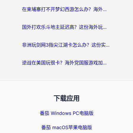
在柬埔寨打不开梦幻西游怎么办？海外玩家国服游戏加速终极指南
国外打欢乐斗地主延迟高？这份海外玩家国服游戏加速指南帮你解决卡顿烦恼
非洲玩剑网3指尖江湖卡怎么办？这份实测有效的国服游戏加速指南请收好
逆战在美国玩很卡？海外党国服游戏加速终极指南（附DNF宝可梦加速技巧）
下载应用
番茄 Windows PC电脑版
番茄 macOS苹果电脑版