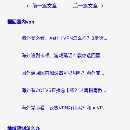
文
←
前一篇文章
后一篇文章
→
章
翻回国内vpn
导
航
海外党必看：Astrill VPN怎么样？3步选对回国加速器实现无缝刷剧玩游戏
海外追剧卡顿、游戏延迟？教你选回国加速器，附免费加速器试用一小时福利
国外连回国内加速器可以用吗？海外党亲测实用指南，解决追剧游戏卡顿难题
海外看CCTV5直播总卡顿？这篇指南教你选对回国加速器，无缝刷国内资源
海外党必看：云极VPN好用吗？和uuVPN对比哪个回国效果更好？附真实体验+避坑指南
地域限制怎么办