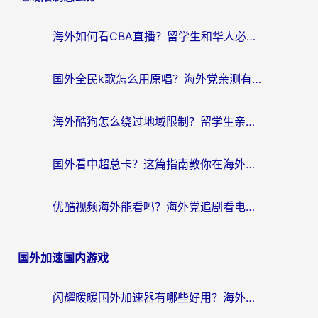
海外如何看CBA直播？留学生和华人必看的无卡顿观赛指南
国外全民k歌怎么用原唱？海外党亲测有效的回国加速解决方案
海外酷狗怎么绕过地域限制？留学生亲测有效的回国加速器选择指南
国外看中超总卡？这篇指南教你在海外流畅看体育赛事+中文解说（附避坑技巧）
优酷视频海外能看吗？海外党追剧看电影的终极解决方案来了
国外加速国内游戏
闪耀暖暖国外加速器有哪些好用？海外党亲测的国服游戏加速终极指南