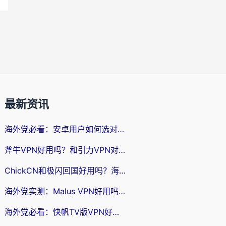
最新资讯
海外党必看：安卓用户如何选对回国VPN？从踩坑到无缝访问的全攻略
斧牛VPN好用吗？和引力VPN对比哪个回国效果更好？海外党亲测3款加速器+避坑指南
ChickCN和极闪回国好用吗？海外党亲测3款加速器，教你选对不踩坑
海外党实测：Malus VPN好用吗？和回国VPN对比哪个回国效果更好？附真实体验与加速器推荐
海外党必看：快帆TV版VPN好用吗？和豌豆IP VPN对比哪个回国效果更好？附真实体验与选择指南