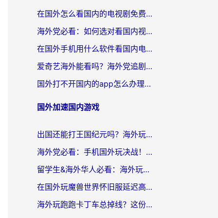
在国外怎么看国内的电视剧免费？留学生亲测有效的回国加速器选择指南
海外党必看：如何选对看国内视频VPN，轻松解决12123登录难题？
在国外手机用什么软件看国内电视剧？海外党亲测的实用指南
爱奇艺海外能看吗？海外党追剧看电影的终极回国加速器指南
国外打不开国内的app怎么办理？3步选对加速器，刷剧办业务都不愁
国外加速国内游戏
出国还能打王国纪元吗？海外玩家国服游戏畅玩终极指南
海外党必看：手机国外玩决战！平安京加速器推荐——解决延迟卡顿的终极方案
留学生&海外华人必看：海外玩原神不卡顿的秘密——原神加速器选择与使用全攻略
在国外玩魔兽世界怀旧服延迟高怎么办？老玩家亲测有效的加速器选择指南
海外玩跑跑卡丁车总掉线？这份境外加速指南帮你零延迟漂移！