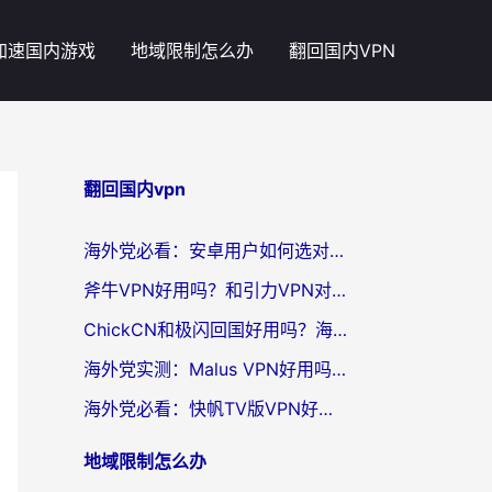
加速国内游戏
地域限制怎么办
翻回国内VPN
翻回国内vpn
海外党必看：安卓用户如何选对回国VPN？从踩坑到无缝访问的全攻略
斧牛VPN好用吗？和引力VPN对比哪个回国效果更好？海外党亲测3款加速器+避坑指南
ChickCN和极闪回国好用吗？海外党亲测3款加速器，教你选对不踩坑
海外党实测：Malus VPN好用吗？和回国VPN对比哪个回国效果更好？附真实体验与加速器推荐
海外党必看：快帆TV版VPN好用吗？和豌豆IP VPN对比哪个回国效果更好？附真实体验与选择指南
地域限制怎么办