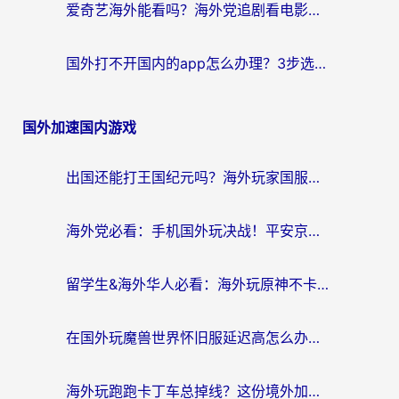
爱奇艺海外能看吗？海外党追剧看电影的终极回国加速器指南
国外打不开国内的app怎么办理？3步选对加速器，刷剧办业务都不愁
国外加速国内游戏
出国还能打王国纪元吗？海外玩家国服游戏畅玩终极指南
海外党必看：手机国外玩决战！平安京加速器推荐——解决延迟卡顿的终极方案
留学生&海外华人必看：海外玩原神不卡顿的秘密——原神加速器选择与使用全攻略
在国外玩魔兽世界怀旧服延迟高怎么办？老玩家亲测有效的加速器选择指南
海外玩跑跑卡丁车总掉线？这份境外加速指南帮你零延迟漂移！