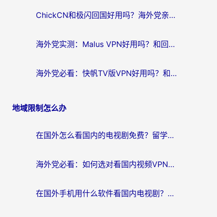
ChickCN和极闪回国好用吗？海外党亲测3款加速器，教你选对不踩坑
海外党实测：Malus VPN好用吗？和回国VPN对比哪个回国效果更好？附真实体验与加速器推荐
海外党必看：快帆TV版VPN好用吗？和豌豆IP VPN对比哪个回国效果更好？附真实体验与选择指南
地域限制怎么办
在国外怎么看国内的电视剧免费？留学生亲测有效的回国加速器选择指南
海外党必看：如何选对看国内视频VPN，轻松解决12123登录难题？
在国外手机用什么软件看国内电视剧？海外党亲测的实用指南