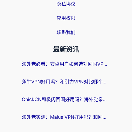
隐私协议
应用权限
联系我们
最新资讯
海外党必看：安卓用户如何选对回国VPN？从踩坑到无缝访问的全攻略
斧牛VPN好用吗？和引力VPN对比哪个回国效果更好？海外党亲测3款加速器+避坑指南
ChickCN和极闪回国好用吗？海外党亲测3款加速器，教你选对不踩坑
海外党实测：Malus VPN好用吗？和回国VPN对比哪个回国效果更好？附真实体验与加速器推荐