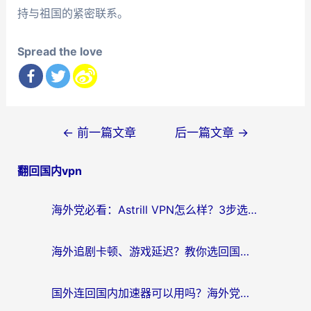
持与祖国的紧密联系。
Spread the love
文
←
前一篇文章
后一篇文章
→
章
翻回国内vpn
导
航
海外党必看：Astrill VPN怎么样？3步选对回国加速器实现无缝刷剧玩游戏
海外追剧卡顿、游戏延迟？教你选回国加速器，附免费加速器试用一小时福利
国外连回国内加速器可以用吗？海外党亲测实用指南，解决追剧游戏卡顿难题