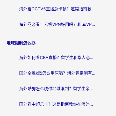
海外看CCTV5直播总卡顿？这篇指南教你选对回国加速器，无缝刷国内资源
海外党必看：云极VPN好用吗？和uuVPN对比哪个回国效果更好？附真实体验+避坑指南
地域限制怎么办
海外如何看CBA直播？留学生和华人必看的无卡顿观赛指南
国外全民k歌怎么用原唱？海外党亲测有效的回国加速解决方案
海外酷狗怎么绕过地域限制？留学生亲测有效的回国加速器选择指南
国外看中超总卡？这篇指南教你在海外流畅看体育赛事+中文解说（附避坑技巧）