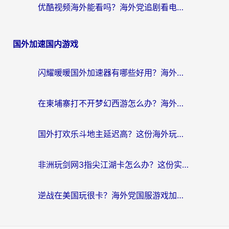
优酷视频海外能看吗？海外党追剧看电影的终极解决方案来了
国外加速国内游戏
闪耀暖暖国外加速器有哪些好用？海外党亲测的国服游戏加速终极指南
在柬埔寨打不开梦幻西游怎么办？海外玩家国服游戏加速终极指南
国外打欢乐斗地主延迟高？这份海外玩家国服游戏加速指南帮你解决卡顿烦恼
非洲玩剑网3指尖江湖卡怎么办？这份实测有效的国服游戏加速指南请收好
逆战在美国玩很卡？海外党国服游戏加速终极指南（附DNF宝可梦加速技巧）