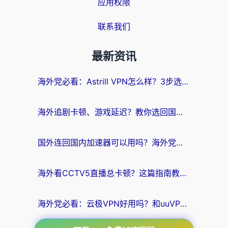
应用权限
联系我们
最新资讯
海外党必看：Astrill VPN怎么样？3步选对回国加速器实现无缝刷剧玩游戏
海外追剧卡顿、游戏延迟？教你选回国加速器，附免费加速器试用一小时福利
国外连回国内加速器可以用吗？海外党亲测实用指南，解决追剧游戏卡顿难题
海外看CCTV5直播总卡顿？这篇指南教你选对回国加速器，无缝刷国内资源
海外党必看：云极VPN好用吗？和uuVPN对比哪个回国效果更好？附真实体验+避坑指南