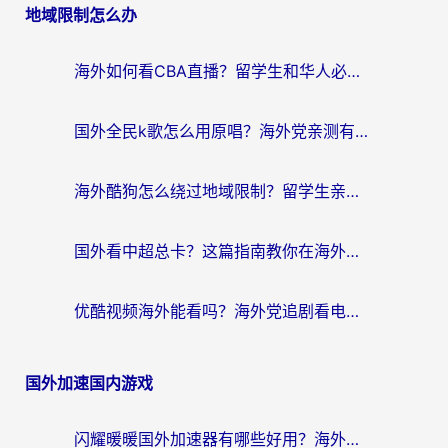
地域限制怎么办
海外如何看CBA直播？留学生和华人必看的无卡顿观赛指南
国外全民k歌怎么用原唱？海外党亲测有效的回国加速解决方案
海外酷狗怎么绕过地域限制？留学生亲测有效的回国加速器选择指南
国外看中超总卡？这篇指南教你在海外流畅看体育赛事+中文解说（附避坑技巧）
优酷视频海外能看吗？海外党追剧看电影的终极解决方案来了
国外加速国内游戏
闪耀暖暖国外加速器有哪些好用？海外党亲测的国服游戏加速终极指南