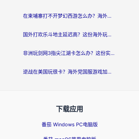
在柬埔寨打不开梦幻西游怎么办？海外玩家国服游戏加速终极指南
国外打欢乐斗地主延迟高？这份海外玩家国服游戏加速指南帮你解决卡顿烦恼
非洲玩剑网3指尖江湖卡怎么办？这份实测有效的国服游戏加速指南请收好
逆战在美国玩很卡？海外党国服游戏加速终极指南（附DNF宝可梦加速技巧）
下载应用
番茄 Windows PC电脑版