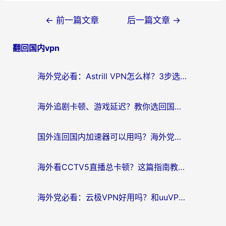
文
←
前一篇文章
后一篇文章
→
章
翻回国内vpn
导
航
海外党必看：Astrill VPN怎么样？3步选对回国加速器实现无缝刷剧玩游戏
海外追剧卡顿、游戏延迟？教你选回国加速器，附免费加速器试用一小时福利
国外连回国内加速器可以用吗？海外党亲测实用指南，解决追剧游戏卡顿难题
海外看CCTV5直播总卡顿？这篇指南教你选对回国加速器，无缝刷国内资源
海外党必看：云极VPN好用吗？和uuVPN对比哪个回国效果更好？附真实体验+避坑指南