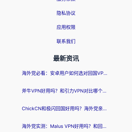
隐私协议
应用权限
联系我们
最新资讯
海外党必看：安卓用户如何选对回国VPN？从踩坑到无缝访问的全攻略
斧牛VPN好用吗？和引力VPN对比哪个回国效果更好？海外党亲测3款加速器+避坑指南
ChickCN和极闪回国好用吗？海外党亲测3款加速器，教你选对不踩坑
海外党实测：Malus VPN好用吗？和回国VPN对比哪个回国效果更好？附真实体验与加速器推荐