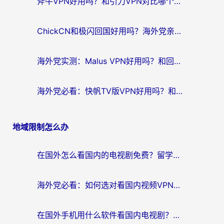
斧牛VPN好用吗？和引力VPN对比哪个回国效果更好？海外党亲测3款加速器+避坑指南
ChickCN和极闪回国好用吗？海外党亲测3款加速器，教你选对不踩坑
海外党实测：Malus VPN好用吗？和回国VPN对比哪个回国效果更好？附真实体验与加速器推荐
海外党必看：快帆TV版VPN好用吗？和豌豆IP VPN对比哪个回国效果更好？附真实体验与选择指南
地域限制怎么办
在国外怎么看国内的电视剧免费？留学生亲测有效的回国加速器选择指南
海外党必看：如何选对看国内视频VPN，轻松解决12123登录难题？
在国外手机用什么软件看国内电视剧？海外党亲测的实用指南