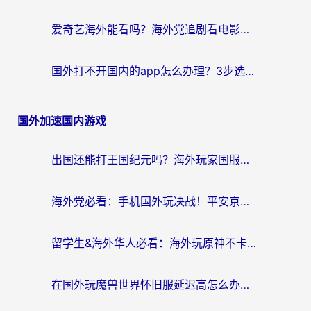
爱奇艺海外能看吗？海外党追剧看电影的终极回国加速器指南
国外打不开国内的app怎么办理？3步选对加速器，刷剧办业务都不愁
国外加速国内游戏
出国还能打王国纪元吗？海外玩家国服游戏畅玩终极指南
海外党必看：手机国外玩决战！平安京加速器推荐——解决延迟卡顿的终极方案
留学生&海外华人必看：海外玩原神不卡顿的秘密——原神加速器选择与使用全攻略
在国外玩魔兽世界怀旧服延迟高怎么办？老玩家亲测有效的加速器选择指南