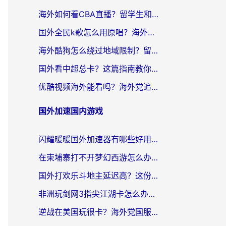
海外如何看CBA直播？留学生和华人必看的无卡顿观赛指南
国外全民k歌怎么用原唱？海外党亲测有效的回国加速解决方案
海外酷狗怎么绕过地域限制？留学生亲测有效的回国加速器选择指南
国外看中超总卡？这篇指南教你在海外流畅看体育赛事+中文解说（附避坑技巧）
优酷视频海外能看吗？海外党追剧看电影的终极解决方案来了
国外加速国内游戏
闪耀暖暖国外加速器有哪些好用？海外党亲测的国服游戏加速终极指南
在柬埔寨打不开梦幻西游怎么办？海外玩家国服游戏加速终极指南
国外打欢乐斗地主延迟高？这份海外玩家国服游戏加速指南帮你解决卡顿烦恼
非洲玩剑网3指尖江湖卡怎么办？这份实测有效的国服游戏加速指南请收好
逆战在美国玩很卡？海外党国服游戏加速终极指南（附DNF宝可梦加速技巧）