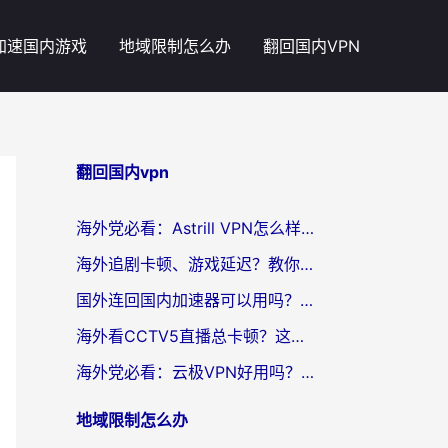
加速国内游戏
地域限制怎么办
翻回国内VPN
翻回国内vpn
海外党必看：Astrill VPN怎么样？3步选对回国加速器实现无缝刷剧玩游戏
海外追剧卡顿、游戏延迟？教你选回国加速器，附免费加速器试用一小时福利
国外连回国内加速器可以用吗？海外党亲测实用指南，解决追剧游戏卡顿难题
海外看CCTV5直播总卡顿？这篇指南教你选对回国加速器，无缝刷国内资源
海外党必看：云极VPN好用吗？和uuVPN对比哪个回国效果更好？附真实体验+避坑指南
地域限制怎么办