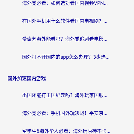
海外党必看：如何选对看国内视频VPN，轻松解决12123登录难题？
在国外手机用什么软件看国内电视剧？海外党亲测的实用指南
爱奇艺海外能看吗？海外党追剧看电影的终极回国加速器指南
国外打不开国内的app怎么办理？3步选对加速器，刷剧办业务都不愁
国外加速国内游戏
出国还能打王国纪元吗？海外玩家国服游戏畅玩终极指南
海外党必看：手机国外玩决战！平安京加速器推荐——解决延迟卡顿的终极方案
留学生&海外华人必看：海外玩原神不卡顿的秘密——原神加速器选择与使用全攻略