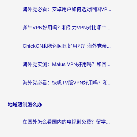
航
海外党必看：安卓用户如何选对回国VPN？从踩坑到无缝访问的全攻略
斧牛VPN好用吗？和引力VPN对比哪个回国效果更好？海外党亲测3款加速器+避坑指南
ChickCN和极闪回国好用吗？海外党亲测3款加速器，教你选对不踩坑
海外党实测：Malus VPN好用吗？和回国VPN对比哪个回国效果更好？附真实体验与加速器推荐
海外党必看：快帆TV版VPN好用吗？和豌豆IP VPN对比哪个回国效果更好？附真实体验与选择指南
地域限制怎么办
在国外怎么看国内的电视剧免费？留学生亲测有效的回国加速器选择指南