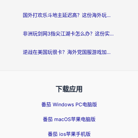
国外打欢乐斗地主延迟高？这份海外玩家国服游戏加速指南帮你解决卡顿烦恼
非洲玩剑网3指尖江湖卡怎么办？这份实测有效的国服游戏加速指南请收好
逆战在美国玩很卡？海外党国服游戏加速终极指南（附DNF宝可梦加速技巧）
下载应用
番茄 Windows PC电脑版
番茄 macOS苹果电脑版
番茄 ios苹果手机版