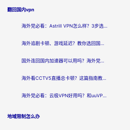
章
翻回国内vpn
导
航
海外党必看：Astrill VPN怎么样？3步选对回国加速器实现无缝刷剧玩游戏
海外追剧卡顿、游戏延迟？教你选回国加速器，附免费加速器试用一小时福利
国外连回国内加速器可以用吗？海外党亲测实用指南，解决追剧游戏卡顿难题
海外看CCTV5直播总卡顿？这篇指南教你选对回国加速器，无缝刷国内资源
海外党必看：云极VPN好用吗？和uuVPN对比哪个回国效果更好？附真实体验+避坑指南
地域限制怎么办