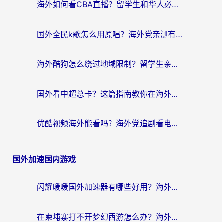
海外如何看CBA直播？留学生和华人必看的无卡顿观赛指南
国外全民k歌怎么用原唱？海外党亲测有效的回国加速解决方案
海外酷狗怎么绕过地域限制？留学生亲测有效的回国加速器选择指南
国外看中超总卡？这篇指南教你在海外流畅看体育赛事+中文解说（附避坑技巧）
优酷视频海外能看吗？海外党追剧看电影的终极解决方案来了
国外加速国内游戏
闪耀暖暖国外加速器有哪些好用？海外党亲测的国服游戏加速终极指南
在柬埔寨打不开梦幻西游怎么办？海外玩家国服游戏加速终极指南