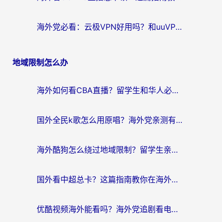
海外党必看：云极VPN好用吗？和uuVPN对比哪个回国效果更好？附真实体验+避坑指南
地域限制怎么办
海外如何看CBA直播？留学生和华人必看的无卡顿观赛指南
国外全民k歌怎么用原唱？海外党亲测有效的回国加速解决方案
海外酷狗怎么绕过地域限制？留学生亲测有效的回国加速器选择指南
国外看中超总卡？这篇指南教你在海外流畅看体育赛事+中文解说（附避坑技巧）
优酷视频海外能看吗？海外党追剧看电影的终极解决方案来了