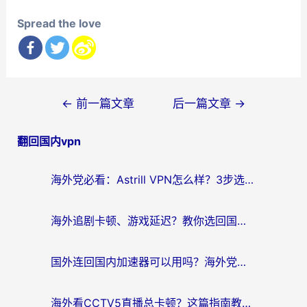
Spread the love
文
←
前一篇文章
后一篇文章
→
章
翻回国内vpn
导
航
海外党必看：Astrill VPN怎么样？3步选对回国加速器实现无缝刷剧玩游戏
海外追剧卡顿、游戏延迟？教你选回国加速器，附免费加速器试用一小时福利
国外连回国内加速器可以用吗？海外党亲测实用指南，解决追剧游戏卡顿难题
海外看CCTV5直播总卡顿？这篇指南教你选对回国加速器，无缝刷国内资源