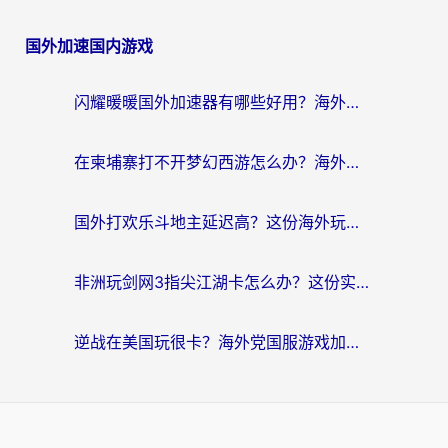
国外加速国内游戏
闪耀暖暖国外加速器有哪些好用？海外党亲测的国服游戏加速终极指南
在柬埔寨打不开梦幻西游怎么办？海外玩家国服游戏加速终极指南
国外打欢乐斗地主延迟高？这份海外玩家国服游戏加速指南帮你解决卡顿烦恼
非洲玩剑网3指尖江湖卡怎么办？这份实测有效的国服游戏加速指南请收好
逆战在美国玩很卡？海外党国服游戏加速终极指南（附DNF宝可梦加速技巧）