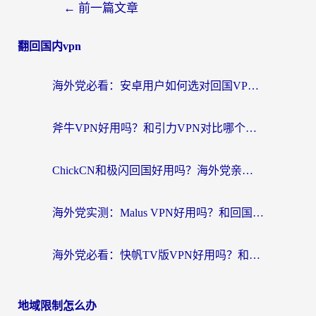
←
前一篇文章
翻回国内vpn
海外党必看：安卓用户如何选对回国VPN？从踩坑到无缝访问的全攻略
斧牛VPN好用吗？和引力VPN对比哪个回国效果更好？海外党亲测3款加速器+避坑指南
ChickCN和极闪回国好用吗？海外党亲测3款加速器，教你选对不踩坑
海外党实测：Malus VPN好用吗？和回国VPN对比哪个回国效果更好？附真实体验与加速器推荐
海外党必看：快帆TV版VPN好用吗？和豌豆IP VPN对比哪个回国效果更好？附真实体验与选择指南
地域限制怎么办