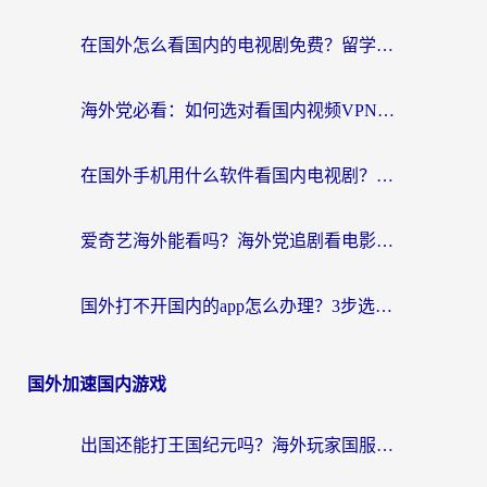
在国外怎么看国内的电视剧免费？留学生亲测有效的回国加速器选择指南
海外党必看：如何选对看国内视频VPN，轻松解决12123登录难题？
在国外手机用什么软件看国内电视剧？海外党亲测的实用指南
爱奇艺海外能看吗？海外党追剧看电影的终极回国加速器指南
国外打不开国内的app怎么办理？3步选对加速器，刷剧办业务都不愁
国外加速国内游戏
出国还能打王国纪元吗？海外玩家国服游戏畅玩终极指南