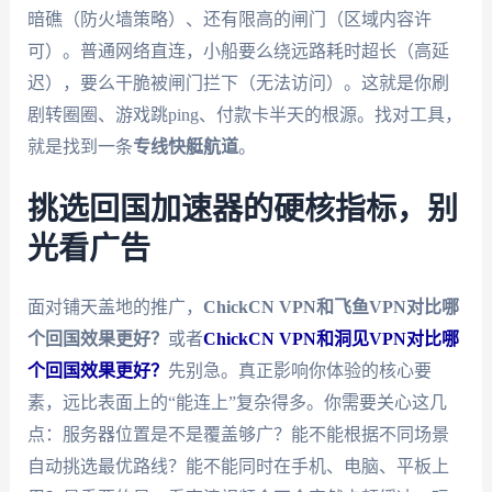
暗礁（防火墙策略）、还有限高的闸门（区域内容许
可）。普通网络直连，小船要么绕远路耗时超长（高延
迟），要么干脆被闸门拦下（无法访问）。这就是你刷
剧转圈圈、游戏跳ping、付款卡半天的根源。找对工具，
就是找到一条
专线快艇航道
。
挑选回国加速器的硬核指标，别
光看广告
面对铺天盖地的推广，
ChickCN VPN和飞鱼VPN对比哪
个回国效果更好？
或者
ChickCN VPN和洞见VPN对比哪
个回国效果更好？
先别急。真正影响你体验的核心要
素，远比表面上的“能连上”复杂得多。你需要关心这几
点：服务器位置是不是覆盖够广？能不能根据不同场景
自动挑选最优路线？能不能同时在手机、电脑、平板上