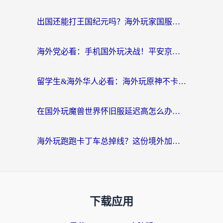
出国还能打王国纪元吗？海外玩家国服游戏畅玩终极指南
海外党必看：手机国外玩决战！平安京加速器推荐——解决延迟卡顿的终极方案
留学生&海外华人必看：海外玩原神不卡顿的秘密——原神加速器选择与使用全攻略
在国外玩魔兽世界怀旧服延迟高怎么办？老玩家亲测有效的加速器选择指南
海外玩跑跑卡丁车总掉线？这份境外加速指南帮你零延迟漂移！
下载应用