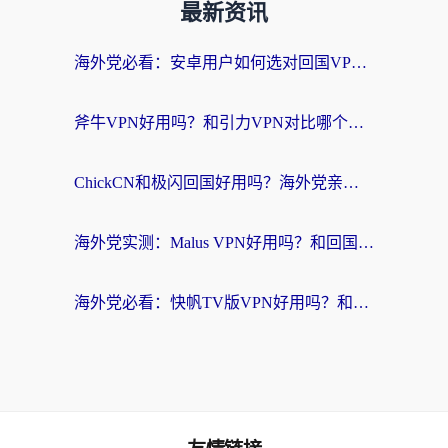
最新资讯
海外党必看：安卓用户如何选对回国VPN？从踩坑到无缝访问的全攻略
斧牛VPN好用吗？和引力VPN对比哪个回国效果更好？海外党亲测3款加速器+避坑指南
ChickCN和极闪回国好用吗？海外党亲测3款加速器，教你选对不踩坑
海外党实测：Malus VPN好用吗？和回国VPN对比哪个回国效果更好？附真实体验与加速器推荐
海外党必看：快帆TV版VPN好用吗？和豌豆IP VPN对比哪个回国效果更好？附真实体验与选择指南