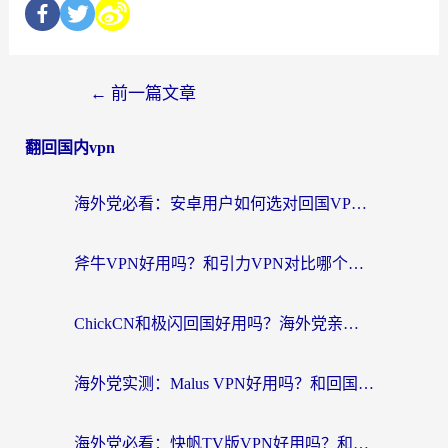
←
前一篇文章
翻回国内vpn
海外党必看：安卓用户如何选对回国VPN？从踩坑到无缝访问的全攻略
斧牛VPN好用吗？和引力VPN对比哪个回国效果更好？海外党亲测3款加速器+避坑指南
ChickCN和极闪回国好用吗？海外党亲测3款加速器，教你选对不踩坑
海外党实测：Malus VPN好用吗？和回国VPN对比哪个回国效果更好？附真实体验与加速器推荐
海外党必看：快帆TV版VPN好用吗？和豌豆IP VPN对比哪个回国效果更好？附真实体验与选择指南