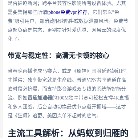
是否被迫断网；跨平台兼容性影响所有设备体验。尤其
需要警惕那些所谓
iphone免费vpn推荐
，它们常以"免
费"吸引用户，却暗藏限速陷阱或数据泄露风险。免费节
点超负荷是常态，更别提针对爱优腾、网易云的深度优
化了。
带宽与稳定性：高清无卡顿的核心
当春晚直播卡成马赛克，或是《原神》国服延迟飙红时
才懂得：独享带宽就是生命线。普通VPN共享通道在高
峰时段必挤爆，而支持影音游戏双专线的系统能智能分
流。例如
番茄加速器
的100M独享带宽可轻松支撑4K直播
和多人团战，后台自动切换最优节点避开拥堵——这才
是《狂飙》追更、美团点单不超时的底气。
主流工具解析：从蚂蚁到归雁的