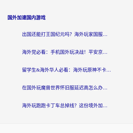
国外加速国内游戏
出国还能打王国纪元吗？海外玩家国服游戏畅玩终极指南
海外党必看：手机国外玩决战！平安京加速器推荐——解决延迟卡顿的终极方案
留学生&海外华人必看：海外玩原神不卡顿的秘密——原神加速器选择与使用全攻略
在国外玩魔兽世界怀旧服延迟高怎么办？老玩家亲测有效的加速器选择指南
海外玩跑跑卡丁车总掉线？这份境外加速指南帮你零延迟漂移！