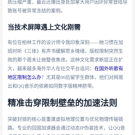
质压缩严重，最近还爆出身处加拿大用户因IP异常登陆导
致账号被异常冻结的案例。
当技术屏障遇上文化刚需
有位在柏林工作的设计师令我印象深刻——她习惯在加
班时听《三体》有声书缓解思乡情绪，版权限制突然生
效的那个周末让她整夜焦虑。这种文化需求断层正在扩
大，越来越多海外华人在社交平台追问：
在国外听歌有
地区限制怎么办
？尤其是00后留学生群体，他们对网易
云和QQ音乐的依赖如同数字版精神脐带。
精准击穿限制壁垒的加速法则
突破封锁的核心是重建虚拟地理位置与优化物理传输链
路。专业的回国加速器会通过动态IP伪装技术，让QQ音