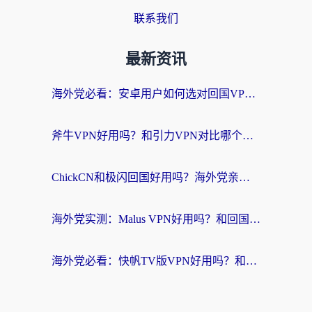
联系我们
最新资讯
海外党必看：安卓用户如何选对回国VPN？从踩坑到无缝访问的全攻略
斧牛VPN好用吗？和引力VPN对比哪个回国效果更好？海外党亲测3款加速器+避坑指南
ChickCN和极闪回国好用吗？海外党亲测3款加速器，教你选对不踩坑
海外党实测：Malus VPN好用吗？和回国VPN对比哪个回国效果更好？附真实体验与加速器推荐
海外党必看：快帆TV版VPN好用吗？和豌豆IP VPN对比哪个回国效果更好？附真实体验与选择指南