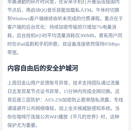
早晨通勤的碎片时间里，在安卓手机打开番茄连接国内
节点后，再启动QQ音乐就能加载私人FM。午休时切换
到Windows客户端继续收听未完成的付费课程。重点在于
客户端的后台优化：持续加密传输却只增加7%电量消
耗，后台挂机8小时平均流量消耗仅300MB。曾有用户同
时在iPad追剧和手机听歌，双设备连接依然保持85Mbps
带宽。
内容自由后的安全护城河
上周旧金山用户反馈账号异常，技术支持团队通过流量
日志发现某节点证书异常，15分钟内完成全网切换。这
背后是三层防护：AES-256加密防止歌单隐私泄露，专线
通道避开公共网络嗅探，加上全天候威胁感知系统。当
你在咖啡厅连接公共WiFi播放《平凡的世界》时，这种
保护尤为重要。