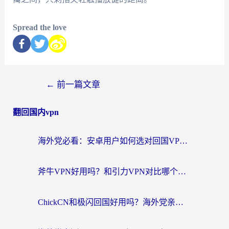
Spread the love
←
前一篇文章
翻回国内vpn
海外党必看：安卓用户如何选对回国VPN？从踩坑到无缝访问的全攻略
斧牛VPN好用吗？和引力VPN对比哪个回国效果更好？海外党亲测3款加速器+避坑指南
ChickCN和极闪回国好用吗？海外党亲测3款加速器，教你选对不踩坑