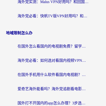
海外党实测：Malus VPN好用吗？和回国VPN对比哪个回国效果更好？附真实体验与加速器推荐
海外党必看：快帆TV版VPN好用吗？和豌豆IP VPN对比哪个回国效果更好？附真实体验与选择指南
地域限制怎么办
在国外怎么看国内的电视剧免费？留学生亲测有效的回国加速器选择指南
海外党必看：如何选对看国内视频VPN，轻松解决12123登录难题？
在国外手机用什么软件看国内电视剧？海外党亲测的实用指南
爱奇艺海外能看吗？海外党追剧看电影的终极回国加速器指南
国外打不开国内的app怎么办理？3步选对加速器，刷剧办业务都不愁