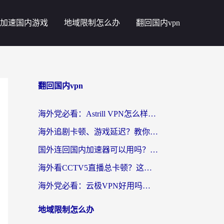
加速国内游戏
地域限制怎么办
翻回国内vpn
翻回国内vpn
海外党必看：Astrill VPN怎么样？3步选对回国加速器实现无缝刷剧玩游戏
海外追剧卡顿、游戏延迟？教你选回国加速器，附免费加速器试用一小时福利
国外连回国内加速器可以用吗？海外党亲测实用指南，解决追剧游戏卡顿难题
海外看CCTV5直播总卡顿？这篇指南教你选对回国加速器，无缝刷国内资源
海外党必看：云极VPN好用吗？和uuVPN对比哪个回国效果更好？附真实体验+避坑指南
地域限制怎么办