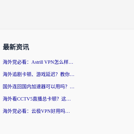
最新资讯
海外党必看：Astrill VPN怎么样？3步选对回国加速器实现无缝刷剧玩游戏
海外追剧卡顿、游戏延迟？教你选回国加速器，附免费加速器试用一小时福利
国外连回国内加速器可以用吗？海外党亲测实用指南，解决追剧游戏卡顿难题
海外看CCTV5直播总卡顿？这篇指南教你选对回国加速器，无缝刷国内资源
海外党必看：云极VPN好用吗？和uuVPN对比哪个回国效果更好？附真实体验+避坑指南