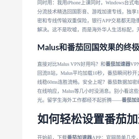
同时用：我用iPhone上课同时，Window
分流技术精选回国影音、游戏加速专线，独享100
密和专线传输双重保险，银行APP交易都无隐
解决。这不是吹嘘，而是海外华人生活标配，
Malus和番茄回国效果的终
直接对比Malus VPN好用吗？和
番茄加速器
VP
回流B站，Malus平均加载10秒，番茄瞬间秒开
线稳60ms连胜流畅。安全上呢？番茄数据加密
在线响应，Malus等几小时没消息。别小看
光。留学生海外工作都经不起折腾——
番茄加
如何轻松设置番茄加
开始前，下载
番茄加速器
APP：官网简单几步，