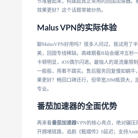
节堆叠起来，构建起真正常用的回国加速器。那我
效果更好？这个话题常被炒热。
Malus VPN的实际体验
聊MalusVPN好用吗？很多人问过，我试用
美，回国专线稀缺。高峰期看B站会缓冲五秒一卡
卡顿明显，iOS偶尔闪退。最恼人的是流量限
一般般，用着不踏实。售后服务回复慢如蜗牛，故
果更好？畅回口碑还行，但带宽20M瓶颈大，游戏
专业。
番茄加速器的全面优势
再来看
番茄加速器
VPN的核心亮点，绝对碾
开拥堵链路，追剧《甄嬛传》0延迟；支持Androi