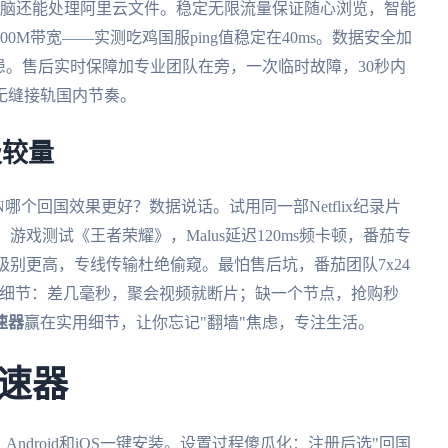
s台式电脑还能处理阿里云文件。稳定无限流量保证随心浏览，智能
M带宽——实测吃鸡国服ping值稳定在40ms。数据安全加
患。售后实时保障加专业团队在旁，一次临时故障，30秒内
无缝接轨国内节奏。
极较量
N哪个回国效果更好？数据说话。试用同一部Netflix纪录片
；游戏测试《王者荣耀》，Malus延迟120ms频卡顿，番茄专
级别更高，专线传输杜绝偷窥。最怕售后坑，番茄团队7x24
这些细节：差几毫秒，聚会视频就断片；缺一个节点，抢购秒
速器
赢在实用细节，让你忘记"翻墙"焦虑，专注生活。
速器
Android和iOS一键安装。设置过程傻瓜化：注册后选"回国