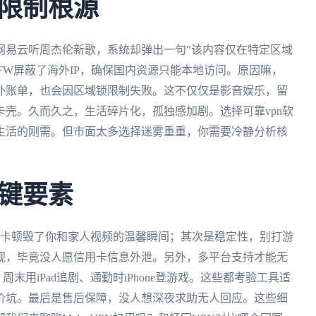
限制根源
网易云听周杰伦新歌，系统却弹出一句"该内容仅在特定区域
FW屏蔽了海外IP，确保国内资源只能本地访问。原因嘛，
外账单，也会因区域锁限制失败。这不仅仅是影音娱乐，留
壳。久而久之，生活碎片化，孤独感加剧。选择可靠vpn软
生活的刚需。但市面太多选择迷雾重重，你需要冷静分析核
键要素
让卡顿毁了你和家人视频的温馨瞬间；其次是稳定性，别打游
视，毕竟没人愿信用卡信息外泄。另外，多平台支持才能无
周末用iPad追剧、通勤时iPhone登游戏。这些都考验工具适
价坑。最后是售后保障，没人想深夜求助无人回应。这些细