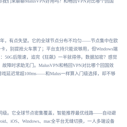
们来聊聊MalusVPN好用吗？和畅回VPN对比哪个回国
了半年，有点失望。它的全球节点分布不均匀——节点集中在欧
，别提抢火车票了；平台支持只能说够用，但Windows端
制：50G后限速，追完《狂飙》一半就得停。数据加密？感觉
障时求助无门。MalusVPN和畅回VPN对比哪个回国效
延迟常超100ms——和Malus一样算入门级选择，却不够
压同级。它全球节点密集覆盖，智能推荐最优线路——自动避
d、iOS、Windows、mac全平台无缝切换，一人多端设备