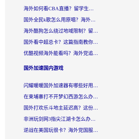
海外如何看CBA直播？留学生和华人必看的无卡顿观赛指南
国外全民k歌怎么用原唱？海外党亲测有效的回国加速解决方案
海外酷狗怎么绕过地域限制？留学生亲测有效的回国加速器选择指南
国外看中超总卡？这篇指南教你在海外流畅看体育赛事+中文解说（附避坑技巧）
优酷视频海外能看吗？海外党追剧看电影的终极解决方案来了
国外加速国内游戏
闪耀暖暖国外加速器有哪些好用？海外党亲测的国服游戏加速终极指南
在柬埔寨打不开梦幻西游怎么办？海外玩家国服游戏加速终极指南
国外打欢乐斗地主延迟高？这份海外玩家国服游戏加速指南帮你解决卡顿烦恼
非洲玩剑网3指尖江湖卡怎么办？这份实测有效的国服游戏加速指南请收好
逆战在美国玩很卡？海外党国服游戏加速终极指南（附DNF宝可梦加速技巧）