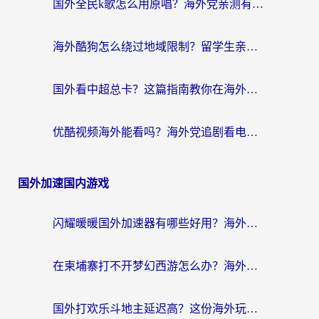
国外全民k歌怎么用原唱？海外党亲测有效的回国加速解决方案
海外酷狗怎么绕过地域限制？留学生亲测有效的回国加速器选择指南
国外看中超总卡？这篇指南教你在海外流畅看体育赛事+中文解说（附避坑技巧）
优酷视频海外能看吗？海外党追剧看电影的终极解决方案来了
国外加速国内游戏
闪耀暖暖国外加速器有哪些好用？海外党亲测的国服游戏加速终极指南
在柬埔寨打不开梦幻西游怎么办？海外玩家国服游戏加速终极指南
国外打欢乐斗地主延迟高？这份海外玩家国服游戏加速指南帮你解决卡顿烦恼