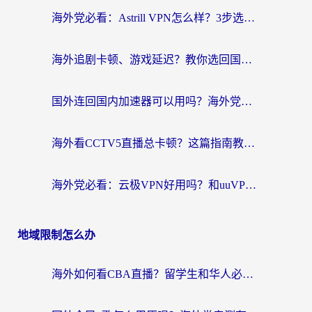
海外党必看：Astrill VPN怎么样？3步选对回国加速器实现无缝刷剧玩游戏
海外追剧卡顿、游戏延迟？教你选回国加速器，附免费加速器试用一小时福利
国外连回国内加速器可以用吗？海外党亲测实用指南，解决追剧游戏卡顿难题
海外看CCTV5直播总卡顿？这篇指南教你选对回国加速器，无缝刷国内资源
海外党必看：云极VPN好用吗？和uuVPN对比哪个回国效果更好？附真实体验+避坑指南
地域限制怎么办
海外如何看CBA直播？留学生和华人必看的无卡顿观赛指南