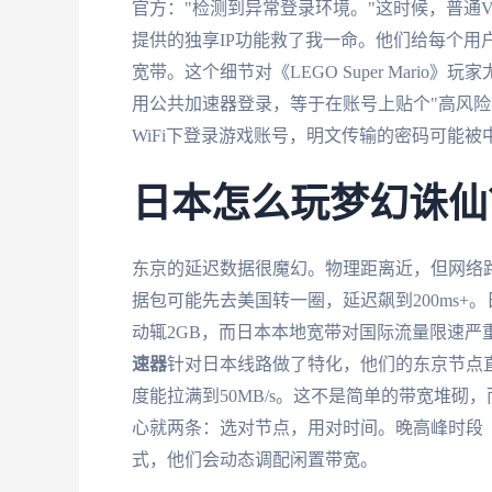
官方："检测到异常登录环境。"这时候，普通V
提供的独享IP功能救了我一命。他们给每个用户
宽带。这个细节对《LEGO Super Mari
用公共加速器登录，等于在账号上贴个"高风险
WiFi下登录游戏账号，明文传输的密码可能
日本怎么玩梦幻诛仙
东京的延迟数据很魔幻。物理距离近，但网络路
据包可能先去美国转一圈，延迟飙到200ms
动辄2GB，而日本本地宽带对国际流量限速严
速器
针对日本线路做了特化，他们的东京节点直接对
度能拉满到50MB/s。这不是简单的带宽堆砌
心就两条：选对节点，用对时间。晚高峰时段（
式，他们会动态调配闲置带宽。