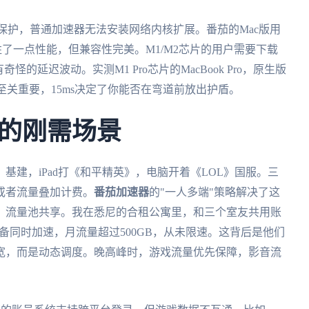
加强了内核保护，普通加速器无法安装网络内核扩展。番茄的Mac版用
，虽然牺牲了一点性能，但兼容性完美。M1/M2芯片的用户需要下载
版本会有奇怪的延迟波动。实测M1 Pro芯片的MacBook Pro，原生版
至关重要，15ms决定了你能否在弯道前放出护盾。
的刚需场景
基建，iPad打《和平精英》，电脑开着《LOL》国服。三
或者流量叠加计费。
番茄加速器
的"一人多端"策略解决了这
，流量池共享。我在悉尼的合租公寓里，和三个室友共用账
台设备同时加速，月流量超过500GB，从未限速。这背后是他们
宽，而是动态调度。晚高峰时，游戏流量优先保障，影音流