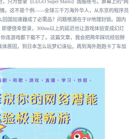
登录《LEGO Super Mario》国服账号。屏幕上的"网
心情。这不是个例——全球三千万海外华人，从东京的程序员
回国加速器成了必需品？问题根源在于IP地理封锁。国内
即便侥幸登录，300ms以上的延迟也让游戏体验变成幻灯
域限制，你连游戏都下载不了。这篇文章，我会把两年踩坑经验掰
录失败的具体原因，到日本怎么玩梦幻诛仙，再到海外跑跑卡丁车加