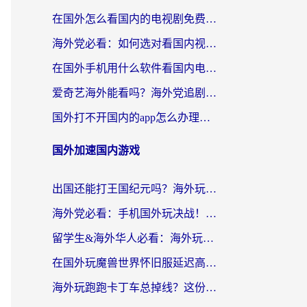
在国外怎么看国内的电视剧免费？留学生亲测有效的回国加速器选择指南
海外党必看：如何选对看国内视频VPN，轻松解决12123登录难题？
在国外手机用什么软件看国内电视剧？海外党亲测的实用指南
爱奇艺海外能看吗？海外党追剧看电影的终极回国加速器指南
国外打不开国内的app怎么办理？3步选对加速器，刷剧办业务都不愁
国外加速国内游戏
出国还能打王国纪元吗？海外玩家国服游戏畅玩终极指南
海外党必看：手机国外玩决战！平安京加速器推荐——解决延迟卡顿的终极方案
留学生&海外华人必看：海外玩原神不卡顿的秘密——原神加速器选择与使用全攻略
在国外玩魔兽世界怀旧服延迟高怎么办？老玩家亲测有效的加速器选择指南
海外玩跑跑卡丁车总掉线？这份境外加速指南帮你零延迟漂移！