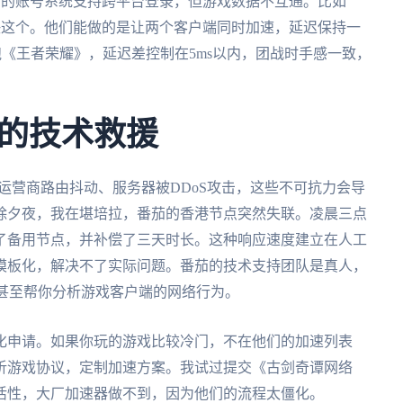
茄的账号系统支持跨平台登录，但游戏数据不互通。比如
决这个。他们能做的是让两个客户端同时加速，延迟保持一
13同时跑《王者荣耀》，延迟差控制在5ms以内，团战时手感一致，
的技术救援
、运营商路由抖动、服务器被DDoS攻击，这些不可抗力会导
除夕夜，我在堪培拉，番茄的香港节点突然失联。凌晨三点
了备用节点，并补偿了三天时长。这种响应速度建立在人工
模板化，解决不了实际问题。番茄的技术支持团队是真人，
U值，甚至帮你分析游戏客户端的网络行为。
化申请。如果你玩的游戏比较冷门，不在他们的加速列表
分析游戏协议，定制加速方案。我试过提交《古剑奇谭网络
活性，大厂加速器做不到，因为他们的流程太僵化。