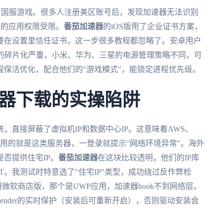
re没有国服游戏。很多人注册美区账号后，发现加速器无法识别
载的应用权限受限。
番茄加速器
的iOS版用了企业证书方案，
要在设置里信任证书，这一步很多教程都忽略了。安卓用户
卓的碎片化严重，小米、华为、三星的电源管理策略不同，可
保活优化，配合他们的"游戏模式"，能锁定进程优先级。
器下载的实操陷阱
统，直接屏蔽了虚拟机IP和数据中心IP。这意味着AWS、
费加速器用的就是这类服务器，一登录就提示"网络环境异常"。海外
否提供住宅IP。
番茄加速器
在这块比较透明，他们的IP库
T。我测试时特意选了"住宅IP"类型，成功绕过反作弊检
用微软商店版，那个是UWP应用，加速器hook不到网络层。
efender的实时保护（安装后可重新开启），否则驱动安装会