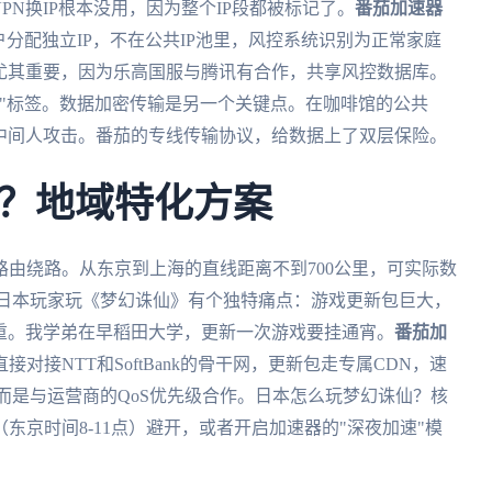
PN换IP根本没用，因为整个IP段都被标记了。
番茄加速器
分配独立IP，不在公共IP池里，风控系统识别为正常家庭
o》玩家尤其重要，因为乐高国服与腾讯有合作，共享风控数据库。
"标签。数据加密传输是另一个关键点。在咖啡馆的公共
被中间人攻击。番茄的专线传输协议，给数据上了双层保险。
？地域特化方案
由绕路。从东京到上海的直线距离不到700公里，可实际数
+。日本玩家玩《梦幻诛仙》有个独特痛点：游戏更新包巨大，
重。我学弟在早稻田大学，更新一次游戏要挂通宵。
番茄加
接NTT和SoftBank的骨干网，更新包走专属CDN，速
，而是与运营商的QoS优先级合作。日本怎么玩梦幻诛仙？核
东京时间8-11点）避开，或者开启加速器的"深夜加速"模