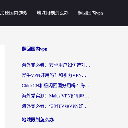
加速国内游戏
地域限制怎么办
翻回国内vpn
翻回国内vpn
海外党必看：安卓用户如何选对回国VPN？从踩坑到无缝访问的全攻略
斧牛VPN好用吗？和引力VPN对比哪个回国效果更好？海外党亲测3款加速器+避坑指南
ChickCN和极闪回国好用吗？海外党亲测3款加速器，教你选对不踩坑
海外党实测：Malus VPN好用吗？和回国VPN对比哪个回国效果更好？附真实体验与加速器推荐
海外党必看：快帆TV版VPN好用吗？和豌豆IP VPN对比哪个回国效果更好？附真实体验与选择指南
地域限制怎么办