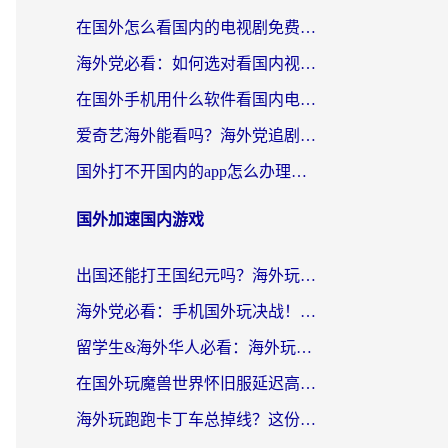
在国外怎么看国内的电视剧免费？留学生亲测有效的回国加速器选择指南
海外党必看：如何选对看国内视频VPN，轻松解决12123登录难题？
在国外手机用什么软件看国内电视剧？海外党亲测的实用指南
爱奇艺海外能看吗？海外党追剧看电影的终极回国加速器指南
国外打不开国内的app怎么办理？3步选对加速器，刷剧办业务都不愁
国外加速国内游戏
出国还能打王国纪元吗？海外玩家国服游戏畅玩终极指南
海外党必看：手机国外玩决战！平安京加速器推荐——解决延迟卡顿的终极方案
留学生&海外华人必看：海外玩原神不卡顿的秘密——原神加速器选择与使用全攻略
在国外玩魔兽世界怀旧服延迟高怎么办？老玩家亲测有效的加速器选择指南
海外玩跑跑卡丁车总掉线？这份境外加速指南帮你零延迟漂移！