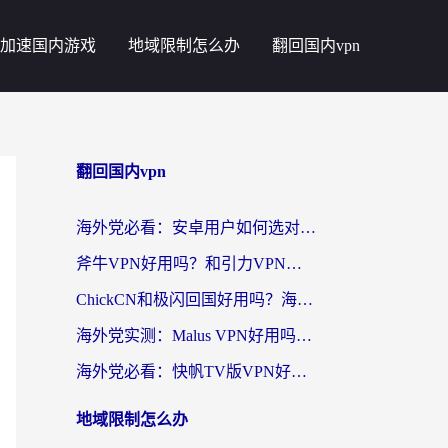
加速国内游戏
地域限制怎么办
翻回国内vpn
翻回国内vpn
海外党必看：安卓用户如何选对回国VPN？从踩坑到无缝访问的全攻略
斧牛VPN好用吗？和引力VPN对比哪个回国效果更好？海外党亲测3款加速器+避坑指南
ChickCN和极闪回国好用吗？海外党亲测3款加速器，教你选对不踩坑
海外党实测：Malus VPN好用吗？和回国VPN对比哪个回国效果更好？附真实体验与加速器推荐
海外党必看：快帆TV版VPN好用吗？和豌豆IP VPN对比哪个回国效果更好？附真实体验与选择指南
地域限制怎么办