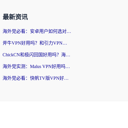
最新资讯
海外党必看：安卓用户如何选对回国VPN？从踩坑到无缝访问的全攻略
斧牛VPN好用吗？和引力VPN对比哪个回国效果更好？海外党亲测3款加速器+避坑指南
ChickCN和极闪回国好用吗？海外党亲测3款加速器，教你选对不踩坑
海外党实测：Malus VPN好用吗？和回国VPN对比哪个回国效果更好？附真实体验与加速器推荐
海外党必看：快帆TV版VPN好用吗？和豌豆IP VPN对比哪个回国效果更好？附真实体验与选择指南