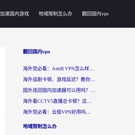
加速国内游戏
地域限制怎么办
翻回国内vpn
翻回国内vpn
海外党必看：Astrill VPN怎么样？3步选对回国加速器实现无缝刷剧玩游戏
海外追剧卡顿、游戏延迟？教你选回国加速器，附免费加速器试用一小时福利
国外连回国内加速器可以用吗？海外党亲测实用指南，解决追剧游戏卡顿难题
海外看CCTV5直播总卡顿？这篇指南教你选对回国加速器，无缝刷国内资源
海外党必看：云极VPN好用吗？和uuVPN对比哪个回国效果更好？附真实体验+避坑指南
地域限制怎么办