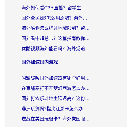
海外如何看CBA直播？留学生和华人必看的无卡顿观赛指南
国外全民k歌怎么用原唱？海外党亲测有效的回国加速解决方案
海外酷狗怎么绕过地域限制？留学生亲测有效的回国加速器选择指南
国外看中超总卡？这篇指南教你在海外流畅看体育赛事+中文解说（附避坑技巧）
优酷视频海外能看吗？海外党追剧看电影的终极解决方案来了
国外加速国内游戏
闪耀暖暖国外加速器有哪些好用？海外党亲测的国服游戏加速终极指南
在柬埔寨打不开梦幻西游怎么办？海外玩家国服游戏加速终极指南
国外打欢乐斗地主延迟高？这份海外玩家国服游戏加速指南帮你解决卡顿烦恼
非洲玩剑网3指尖江湖卡怎么办？这份实测有效的国服游戏加速指南请收好
逆战在美国玩很卡？海外党国服游戏加速终极指南（附DNF宝可梦加速技巧）