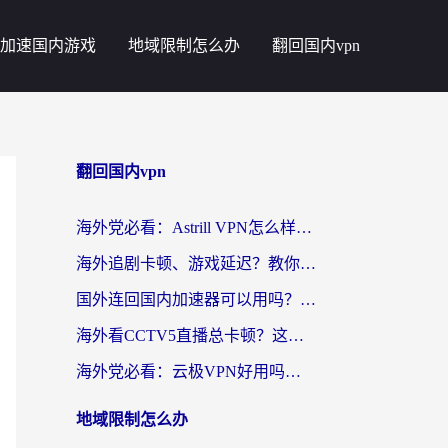
加速国内游戏
地域限制怎么办
翻回国内vpn
翻回国内vpn
海外党必看：Astrill VPN怎么样？3步选对回国加速器实现无缝刷剧玩游戏
海外追剧卡顿、游戏延迟？教你选回国加速器，附免费加速器试用一小时福利
国外连回国内加速器可以用吗？海外党亲测实用指南，解决追剧游戏卡顿难题
海外看CCTV5直播总卡顿？这篇指南教你选对回国加速器，无缝刷国内资源
海外党必看：云极VPN好用吗？和uuVPN对比哪个回国效果更好？附真实体验+避坑指南
地域限制怎么办