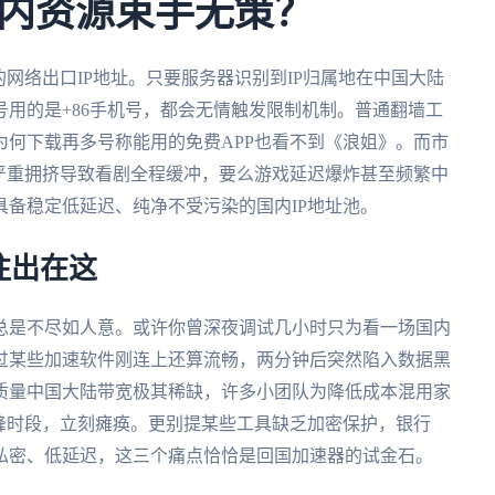
内资源束手无策？
网络出口IP地址。只要服务器识别到IP归属地在中国大陆
用的是+86手机号，都会无情触发限制机制。普通翻墙工
何下载再多号称能用的免费APP也看不到《浪姐》。而市
严重拥挤导致看剧全程缓冲，要么游戏延迟爆炸甚至频繁中
备稳定低延迟、纯净不受污染的国内IP地址池。
往出在这
总是不尽如人意。或许你曾深夜调试几小时只为看一场国内
过某些加速软件刚连上还算流畅，两分钟后突然陷入数据黑
质量中国大陆带宽极其稀缺，许多小团队为降低成本混用家
峰时段，立刻瘫痪。更别提某些工具缺乏加密保护，银行
私密、低延迟，这三个痛点恰恰是回国加速器的试金石。