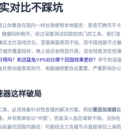
实对比不踩坑
能让你像身在国内一样丝滑使用本地服务：爱奇艺腾讯不卡
、健康码秒刷开。经过深度测试四款较热门的工具，我们发
它确实主打游戏优化，亚服美服表现不俗，但中国线路节点偏
北方城市覆盖较好，晚上延迟会明显升高，适合轻度浏览但满
N好用吗？和迅猛兔VPN对比哪个回国效果更好？
斧牛的连接
兔在移动端表现尚可，电脑端频繁协议重置，严重影响办公
速器这样破局
工具，必须具备针对性极强的解决方案。例如
番茄加速器
直
，并非简单标记“中国”，而是深入各区域骨干网。当你在
当前最优回国内路径：可能经法兰克福节点直接穿回上海而