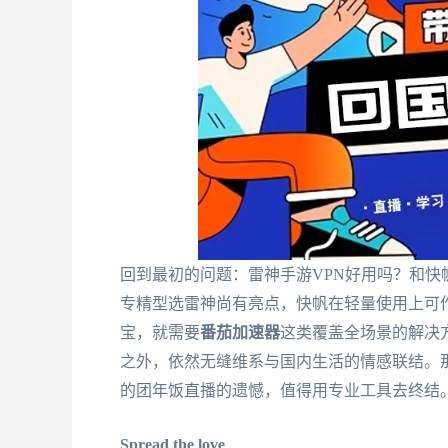
回到最初的问题：雷神手游VPN好用吗？和快
专精型选雷神尚有亮点，快帆在轻量使用上可
宝，就需要
番茄加速器
这类覆盖全场景的解决
之外，依然无缝维系与国内生活的情感联结。
的团年饭直播的遗憾，值得用专业工具去终结
Spread the love