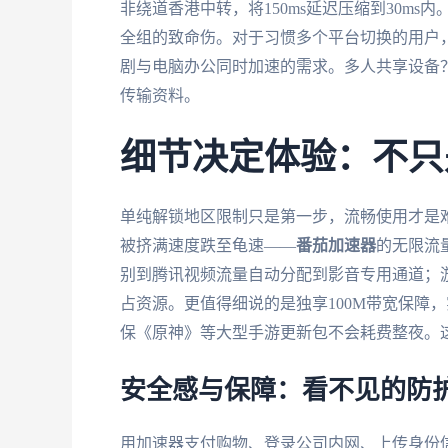
非绕道香港中转，将150ms延迟压缩到30m
全组的致命伤。对于习惯多个平台切换的用户，它的A
剧与电脑办公同时加速的需求。多人共享设备
传输资料。
细节决定体验：不只
单纯解锁地区限制只是第一步，流畅使用才是
被挤满速度跌至龟速——
番茄加速器
的无限流
别到腾讯视频流量自动分配到影音专用通道；游
占资源。更值得细说的是独享100M带宽保障，
保《原神》等大型手游更新包不会耗费整夜。
安全感与保障：看不见的防
用加速器支付购物、登录公司内网、上传身份