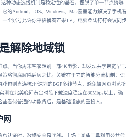
s内。这种动态选线机制是稳定性的基石，摆脱了单一节点挤爆
ndroid、iOS、Windows、Mac覆盖能力解决了手机看
？一个账号允许你平板播着芒果TV，电脑登陆钉钉会议同步
是解除地域锁
难点。当你周末宅家想刷一部4K电影，却发现共享带宽早已
量策略彻底解除后顾之忧。关键在于它的智能分流机制：识
戏包则直连杭州/深圳的BGP多线节点，避免被网页浏览挤
实测在北美晚间黄金时段下载速度稳定在80Mbps以上，确
这些看似普通的功能背后，是基础设施的重投入。
护网
信息认证时，数据安全是底线。市场上某些工具利用公共代