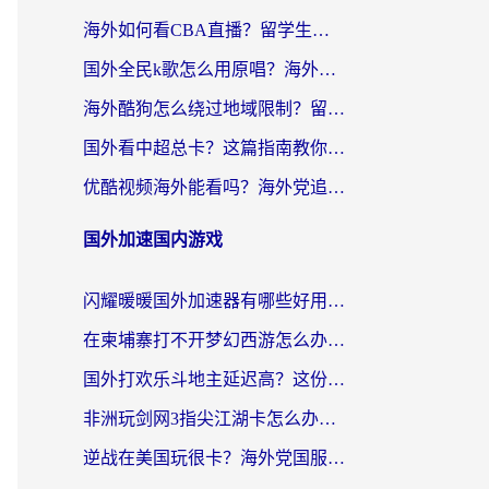
海外如何看CBA直播？留学生和华人必看的无卡顿观赛指南
国外全民k歌怎么用原唱？海外党亲测有效的回国加速解决方案
海外酷狗怎么绕过地域限制？留学生亲测有效的回国加速器选择指南
国外看中超总卡？这篇指南教你在海外流畅看体育赛事+中文解说（附避坑技巧）
优酷视频海外能看吗？海外党追剧看电影的终极解决方案来了
国外加速国内游戏
闪耀暖暖国外加速器有哪些好用？海外党亲测的国服游戏加速终极指南
在柬埔寨打不开梦幻西游怎么办？海外玩家国服游戏加速终极指南
国外打欢乐斗地主延迟高？这份海外玩家国服游戏加速指南帮你解决卡顿烦恼
非洲玩剑网3指尖江湖卡怎么办？这份实测有效的国服游戏加速指南请收好
逆战在美国玩很卡？海外党国服游戏加速终极指南（附DNF宝可梦加速技巧）