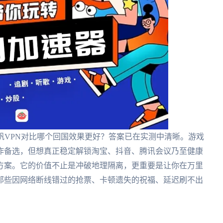
帆VPN对比哪个回国效果更好？答案已在实测中清晰。游戏
作备选，但想真正稳定解锁淘宝、抖音、腾讯会议乃至健康
方案。它的价值不止是冲破地理隔离，更重要是让你在万里
那些因网络断线错过的抢票、卡顿遗失的祝福、延迟刷不出
。