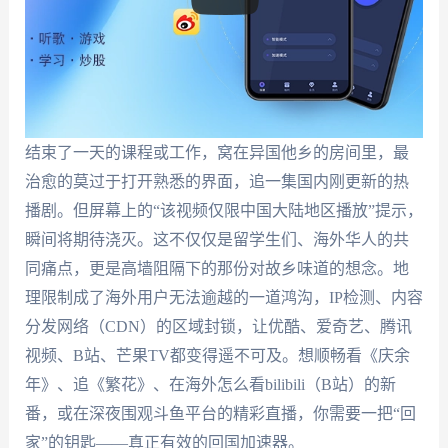
结束了一天的课程或工作，窝在异国他乡的房间里，最
治愈的莫过于打开熟悉的界面，追一集国内刚更新的热
播剧。但屏幕上的“该视频仅限中国大陆地区播放”提示，
瞬间将期待浇灭。这不仅仅是留学生们、海外华人的共
同痛点，更是高墙阻隔下的那份对故乡味道的想念。地
理限制成了海外用户无法逾越的一道鸿沟，IP检测、内容
分发网络（CDN）的区域封锁，让优酷、爱奇艺、腾讯
视频、B站、芒果TV都变得遥不可及。想顺畅看《庆余
年》、追《繁花》、在海外怎么看bilibili（B站）的新
番，或在深夜围观斗鱼平台的精彩直播，你需要一把“回
家”的钥匙——真正有效的回国加速器。