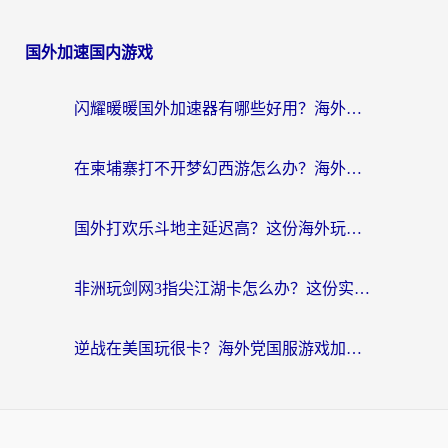
国外加速国内游戏
闪耀暖暖国外加速器有哪些好用？海外党亲测的国服游戏加速终极指南
在柬埔寨打不开梦幻西游怎么办？海外玩家国服游戏加速终极指南
国外打欢乐斗地主延迟高？这份海外玩家国服游戏加速指南帮你解决卡顿烦恼
非洲玩剑网3指尖江湖卡怎么办？这份实测有效的国服游戏加速指南请收好
逆战在美国玩很卡？海外党国服游戏加速终极指南（附DNF宝可梦加速技巧）