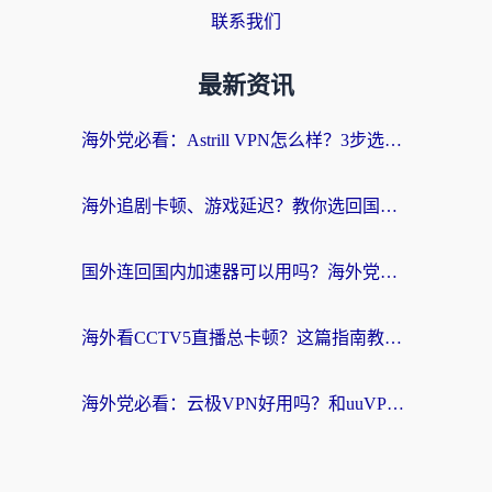
联系我们
最新资讯
海外党必看：Astrill VPN怎么样？3步选对回国加速器实现无缝刷剧玩游戏
海外追剧卡顿、游戏延迟？教你选回国加速器，附免费加速器试用一小时福利
国外连回国内加速器可以用吗？海外党亲测实用指南，解决追剧游戏卡顿难题
海外看CCTV5直播总卡顿？这篇指南教你选对回国加速器，无缝刷国内资源
海外党必看：云极VPN好用吗？和uuVPN对比哪个回国效果更好？附真实体验+避坑指南