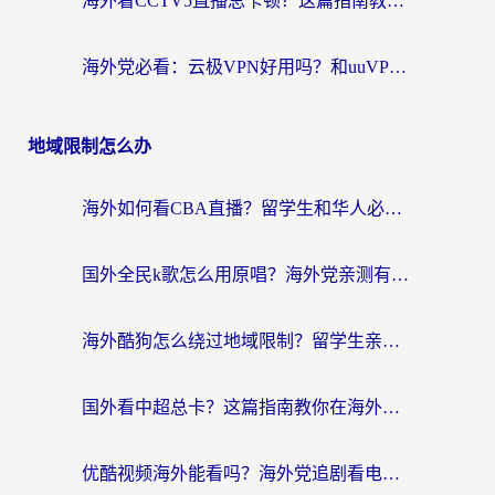
海外看CCTV5直播总卡顿？这篇指南教你选对回国加速器，无缝刷国内资源
海外党必看：云极VPN好用吗？和uuVPN对比哪个回国效果更好？附真实体验+避坑指南
地域限制怎么办
海外如何看CBA直播？留学生和华人必看的无卡顿观赛指南
国外全民k歌怎么用原唱？海外党亲测有效的回国加速解决方案
海外酷狗怎么绕过地域限制？留学生亲测有效的回国加速器选择指南
国外看中超总卡？这篇指南教你在海外流畅看体育赛事+中文解说（附避坑技巧）
优酷视频海外能看吗？海外党追剧看电影的终极解决方案来了