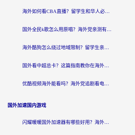
海外如何看CBA直播？留学生和华人必看的无卡顿观赛指南
国外全民k歌怎么用原唱？海外党亲测有效的回国加速解决方案
海外酷狗怎么绕过地域限制？留学生亲测有效的回国加速器选择指南
国外看中超总卡？这篇指南教你在海外流畅看体育赛事+中文解说（附避坑技巧）
优酷视频海外能看吗？海外党追剧看电影的终极解决方案来了
国外加速国内游戏
闪耀暖暖国外加速器有哪些好用？海外党亲测的国服游戏加速终极指南