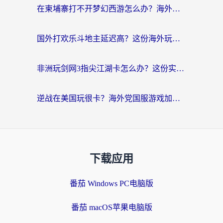
在柬埔寨打不开梦幻西游怎么办？海外玩家国服游戏加速终极指南
国外打欢乐斗地主延迟高？这份海外玩家国服游戏加速指南帮你解决卡顿烦恼
非洲玩剑网3指尖江湖卡怎么办？这份实测有效的国服游戏加速指南请收好
逆战在美国玩很卡？海外党国服游戏加速终极指南（附DNF宝可梦加速技巧）
下载应用
番茄 Windows PC电脑版
番茄 macOS苹果电脑版