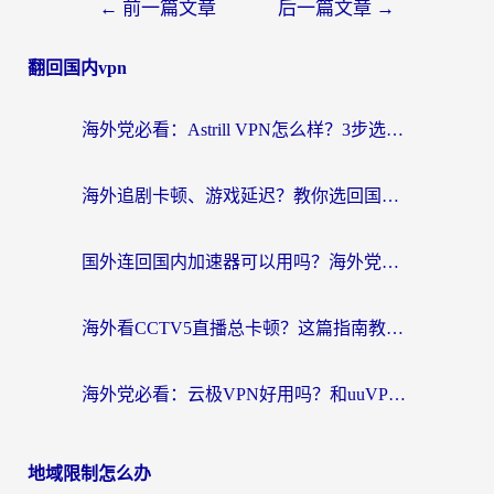
←
前一篇文章
后一篇文章
→
翻回国内vpn
海外党必看：Astrill VPN怎么样？3步选对回国加速器实现无缝刷剧玩游戏
海外追剧卡顿、游戏延迟？教你选回国加速器，附免费加速器试用一小时福利
国外连回国内加速器可以用吗？海外党亲测实用指南，解决追剧游戏卡顿难题
海外看CCTV5直播总卡顿？这篇指南教你选对回国加速器，无缝刷国内资源
海外党必看：云极VPN好用吗？和uuVPN对比哪个回国效果更好？附真实体验+避坑指南
地域限制怎么办