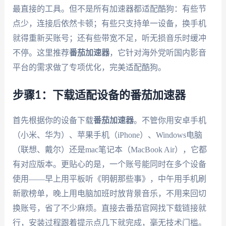
最直接的工具。但不是所有加速器都适配酷狗：有些节
点少，连接后依然卡顿；有些只支持单一设备，换手机
就得重新买账号；还有些带宽不足，听无损音乐时缓冲
不停。这里推荐
番茄加速器
，它针对海外党听国内影音
平台的需求做了专项优化，完美适配酷狗。
步骤1：下载适配设备的番茄加速器
首先根据你的设备下载
番茄加速器
。不管你用安卓手机
（小米、华为）、苹果手机（iPhone）、Windows电脑
（联想、戴尔）还是mac笔记本（MacBook Air），它都
有对应版本。更贴心的是，一个账号能同时在多个设备
使用——早上用平板听《明朝那些事》，中午用手机刷
新歌榜单，晚上用电脑加班时放背景音乐，不用来回切
换账号，省了不少麻烦。直接去番茄官网找下载链接就
行，安装过程跟着提示点几下就完成，毫无技术门槛。