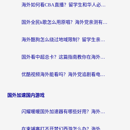
海外如何看CBA直播？留学生和华人必看的无卡顿观赛指南
国外全民k歌怎么用原唱？海外党亲测有效的回国加速解决方案
海外酷狗怎么绕过地域限制？留学生亲测有效的回国加速器选择指南
国外看中超总卡？这篇指南教你在海外流畅看体育赛事+中文解说（附避坑技巧）
优酷视频海外能看吗？海外党追剧看电影的终极解决方案来了
国外加速国内游戏
闪耀暖暖国外加速器有哪些好用？海外党亲测的国服游戏加速终极指南
在柬埔寨打不开梦幻西游怎么办？海外玩家国服游戏加速终极指南