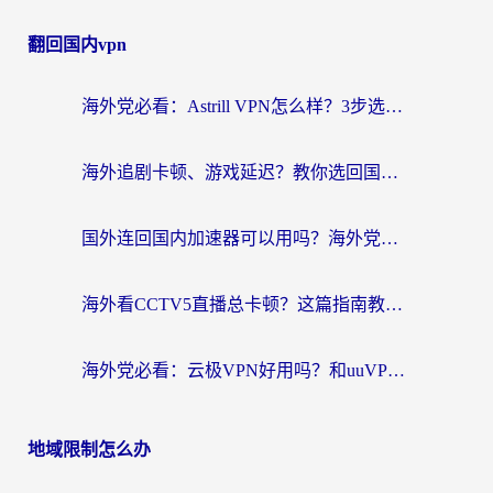
翻回国内vpn
海外党必看：Astrill VPN怎么样？3步选对回国加速器实现无缝刷剧玩游戏
海外追剧卡顿、游戏延迟？教你选回国加速器，附免费加速器试用一小时福利
国外连回国内加速器可以用吗？海外党亲测实用指南，解决追剧游戏卡顿难题
海外看CCTV5直播总卡顿？这篇指南教你选对回国加速器，无缝刷国内资源
海外党必看：云极VPN好用吗？和uuVPN对比哪个回国效果更好？附真实体验+避坑指南
地域限制怎么办