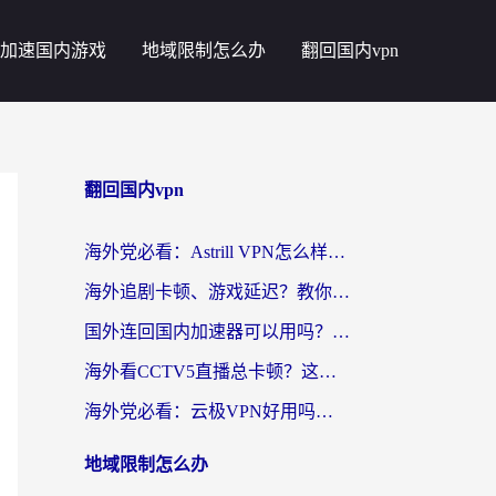
加速国内游戏
地域限制怎么办
翻回国内vpn
翻回国内vpn
海外党必看：Astrill VPN怎么样？3步选对回国加速器实现无缝刷剧玩游戏
海外追剧卡顿、游戏延迟？教你选回国加速器，附免费加速器试用一小时福利
国外连回国内加速器可以用吗？海外党亲测实用指南，解决追剧游戏卡顿难题
海外看CCTV5直播总卡顿？这篇指南教你选对回国加速器，无缝刷国内资源
海外党必看：云极VPN好用吗？和uuVPN对比哪个回国效果更好？附真实体验+避坑指南
地域限制怎么办