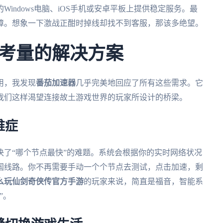
indows电脑、iOS手机或安卓平板上提供稳定服务。最
障。想象一下激战正酣时掉线却找不到客服，那该多绝望。
考量的解决方案
用，我发现
番茄加速器
几乎完美地回应了所有这些需求。它
我们这样渴望连接故土游戏世界的玩家所设计的桥梁。
难症
了“哪个节点最快”的难题。系统会根据你的实时网络状况
国线路。你不再需要手动一个个节点去测试，点击加速，剩
么玩仙剑奇侠传官方手游
的玩家来说，简直是福音，智能系
”。