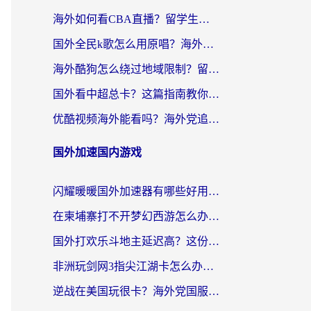
海外如何看CBA直播？留学生和华人必看的无卡顿观赛指南
国外全民k歌怎么用原唱？海外党亲测有效的回国加速解决方案
海外酷狗怎么绕过地域限制？留学生亲测有效的回国加速器选择指南
国外看中超总卡？这篇指南教你在海外流畅看体育赛事+中文解说（附避坑技巧）
优酷视频海外能看吗？海外党追剧看电影的终极解决方案来了
国外加速国内游戏
闪耀暖暖国外加速器有哪些好用？海外党亲测的国服游戏加速终极指南
在柬埔寨打不开梦幻西游怎么办？海外玩家国服游戏加速终极指南
国外打欢乐斗地主延迟高？这份海外玩家国服游戏加速指南帮你解决卡顿烦恼
非洲玩剑网3指尖江湖卡怎么办？这份实测有效的国服游戏加速指南请收好
逆战在美国玩很卡？海外党国服游戏加速终极指南（附DNF宝可梦加速技巧）