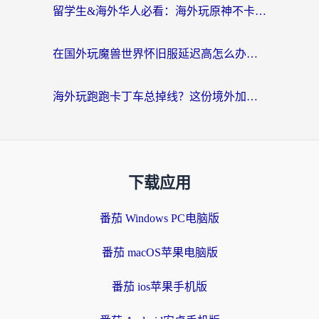
留学生&海外华人必看：海外玩原神不卡顿的秘密——原神加速器选择与使用全攻略
在国外玩魔兽世界怀旧服延迟高怎么办？老玩家亲测有效的加速器选择指南
海外玩跑跑卡丁车总掉线？这份境外加速指南帮你零延迟漂移！
下载应用
番茄 Windows PC电脑版
番茄 macOS苹果电脑版
番茄 ios苹果手机版