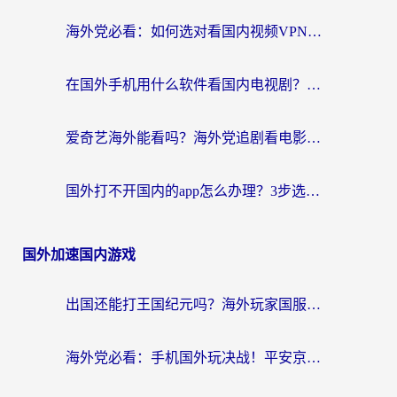
海外党必看：如何选对看国内视频VPN，轻松解决12123登录难题？
在国外手机用什么软件看国内电视剧？海外党亲测的实用指南
爱奇艺海外能看吗？海外党追剧看电影的终极回国加速器指南
国外打不开国内的app怎么办理？3步选对加速器，刷剧办业务都不愁
国外加速国内游戏
出国还能打王国纪元吗？海外玩家国服游戏畅玩终极指南
海外党必看：手机国外玩决战！平安京加速器推荐——解决延迟卡顿的终极方案