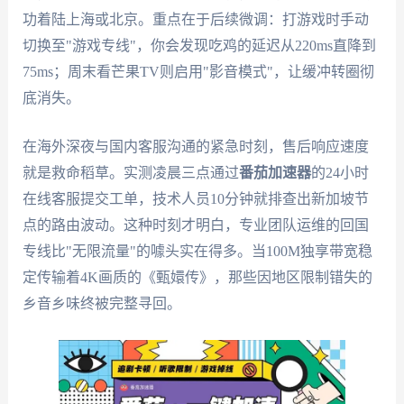
功着陆上海或北京。重点在于后续微调：打游戏时手动
切换至"游戏专线"，你会发现吃鸡的延迟从220ms直降到
75ms；周末看芒果TV则启用"影音模式"，让缓冲转圈彻
底消失。
在海外深夜与国内客服沟通的紧急时刻，售后响应速度
就是救命稻草。实测凌晨三点通过
番茄加速器
的24小时
在线客服提交工单，技术人员10分钟就排查出新加坡节
点的路由波动。这种时刻才明白，专业团队运维的回国
专线比"无限流量"的噱头实在得多。当100M独享带宽稳
定传输着4K画质的《甄嬛传》，那些因地区限制错失的
乡音乡味终被完整寻回。