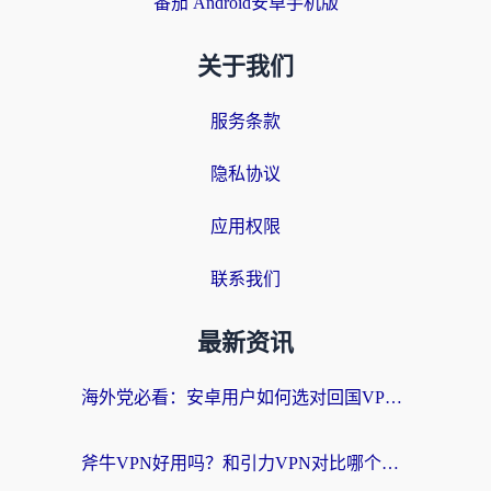
番茄 Android安卓手机版
关于我们
服务条款
隐私协议
应用权限
联系我们
最新资讯
海外党必看：安卓用户如何选对回国VPN？从踩坑到无缝访问的全攻略
斧牛VPN好用吗？和引力VPN对比哪个回国效果更好？海外党亲测3款加速器+避坑指南