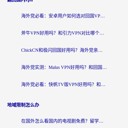
海外党必看：安卓用户如何选对回国VPN？从踩坑到无缝访问的全攻略
斧牛VPN好用吗？和引力VPN对比哪个回国效果更好？海外党亲测3款加速器+避坑指南
ChickCN和极闪回国好用吗？海外党亲测3款加速器，教你选对不踩坑
海外党实测：Malus VPN好用吗？和回国VPN对比哪个回国效果更好？附真实体验与加速器推荐
海外党必看：快帆TV版VPN好用吗？和豌豆IP VPN对比哪个回国效果更好？附真实体验与选择指南
地域限制怎么办
在国外怎么看国内的电视剧免费？留学生亲测有效的回国加速器选择指南