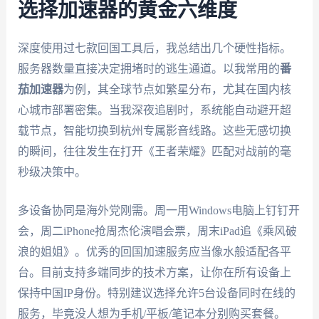
选择加速器的黄金六维度
深度使用过七款回国工具后，我总结出几个硬性指标。
服务器数量直接决定拥堵时的逃生通道。以我常用的
番
茄加速器
为例，其全球节点如繁星分布，尤其在国内核
心城市部署密集。当我深夜追剧时，系统能自动避开超
载节点，智能切换到杭州专属影音线路。这些无感切换
的瞬间，往往发生在打开《王者荣耀》匹配对战前的毫
秒级决策中。
多设备协同是海外党刚需。周一用Windows电脑上钉钉开
会，周二iPhone抢周杰伦演唱会票，周末iPad追《乘风破
浪的姐姐》。优秀的回国加速服务应当像水般适配各平
台。目前支持多端同步的技术方案，让你在所有设备上
保持中国IP身份。特别建议选择允许5台设备同时在线的
服务，毕竟没人想为手机/平板/笔记本分别购买套餐。