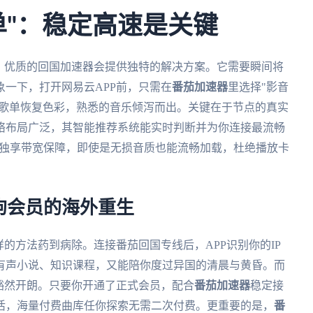
单"：稳定高速是关键
，优质的回国加速器会提供独特的解决方案。它需要瞬间将
一下，打开网易云APP前，只需在
番茄加速器
里选择"影音
的歌单恢复色彩，熟悉的音乐倾泻而出。关键在于节点的真实
络布局广泛，其智能推荐系统能实时判断并为你连接最流畅
的独享带宽保障，即使是无损音质也能流畅加载，杜绝播放卡
狗会员的海外重生
的方法药到病除。连接番茄回国专线后，APP识别你的IP
有声小说、知识课程，又能陪你度过异国的清晨与黄昏。而
豁然开朗。只要你开通了正式会员，配合
番茄加速器
稳定接
活，海量付费曲库任你探索无需二次付费。更重要的是，
番