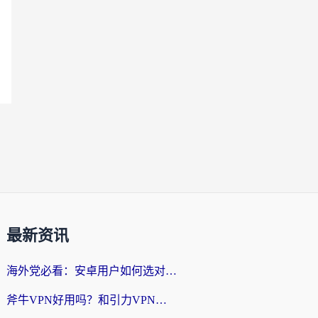
最新资讯
海外党必看：安卓用户如何选对回国VPN？从踩坑到无缝访问的全攻略
斧牛VPN好用吗？和引力VPN对比哪个回国效果更好？海外党亲测3款加速器+避坑指南