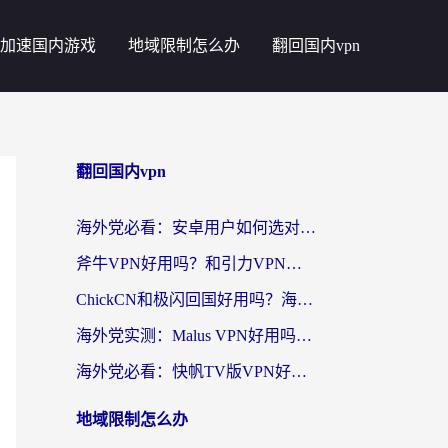
加速国内游戏
地域限制怎么办
翻回国内vpn
翻回国内vpn
海外党必看：安卓用户如何选对回国VPN？从踩坑到无缝访问的全攻略
斧牛VPN好用吗？和引力VPN对比哪个回国效果更好？海外党亲测3款加速器+避坑指南
ChickCN和极闪回国好用吗？海外党亲测3款加速器，教你选对不踩坑
海外党实测：Malus VPN好用吗？和回国VPN对比哪个回国效果更好？附真实体验与加速器推荐
海外党必看：快帆TV版VPN好用吗？和豌豆IP VPN对比哪个回国效果更好？附真实体验与选择指南
地域限制怎么办