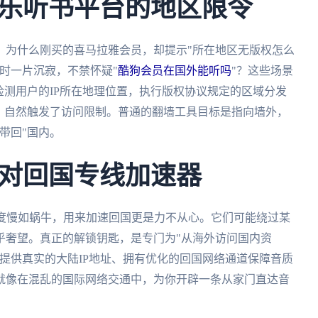
乐听书平台的地区限令
？为什么刚买的喜马拉雅会员，却提示"所在地区无版权怎么
时一片沉寂，不禁怀疑"
酷狗会员在国外能听吗
"？这些场景
检测用户的IP所在地理位置，执行版权协议规定的区域分发
，自然触发了访问限制。普通的翻墙工具目标是指向墙外，
带回"国内。
对回国专线加速器
速度慢如蜗牛，用来加速回国更是力不从心。它们可能绕过某
乎奢望。真正的解锁钥匙，是专门为"从海外访问国内资
提供真实的大陆IP地址、拥有优化的回国网络通道保障音质
就像在混乱的国际网络交通中，为你开辟一条从家门直达音