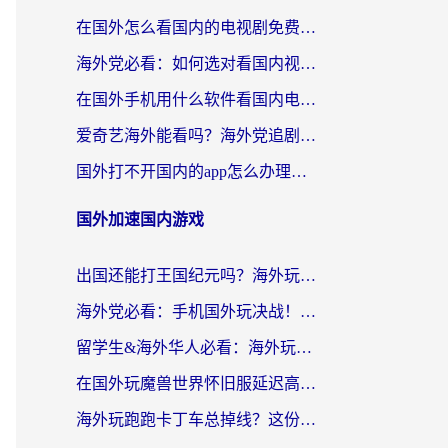
在国外怎么看国内的电视剧免费？留学生亲测有效的回国加速器选择指南
海外党必看：如何选对看国内视频VPN，轻松解决12123登录难题？
在国外手机用什么软件看国内电视剧？海外党亲测的实用指南
爱奇艺海外能看吗？海外党追剧看电影的终极回国加速器指南
国外打不开国内的app怎么办理？3步选对加速器，刷剧办业务都不愁
国外加速国内游戏
出国还能打王国纪元吗？海外玩家国服游戏畅玩终极指南
海外党必看：手机国外玩决战！平安京加速器推荐——解决延迟卡顿的终极方案
留学生&海外华人必看：海外玩原神不卡顿的秘密——原神加速器选择与使用全攻略
在国外玩魔兽世界怀旧服延迟高怎么办？老玩家亲测有效的加速器选择指南
海外玩跑跑卡丁车总掉线？这份境外加速指南帮你零延迟漂移！