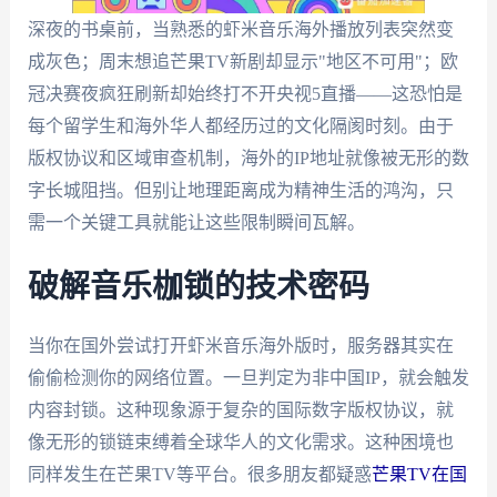
深夜的书桌前，当熟悉的虾米音乐海外播放列表突然变
成灰色；周末想追芒果TV新剧却显示"地区不可用"；欧
冠决赛夜疯狂刷新却始终打不开央视5直播——这恐怕是
每个留学生和海外华人都经历过的文化隔阂时刻。由于
版权协议和区域审查机制，海外的IP地址就像被无形的数
字长城阻挡。但别让地理距离成为精神生活的鸿沟，只
需一个关键工具就能让这些限制瞬间瓦解。
破解音乐枷锁的技术密码
当你在国外尝试打开虾米音乐海外版时，服务器其实在
偷偷检测你的网络位置。一旦判定为非中国IP，就会触发
内容封锁。这种现象源于复杂的国际数字版权协议，就
像无形的锁链束缚着全球华人的文化需求。这种困境也
同样发生在芒果TV等平台。很多朋友都疑惑
芒果TV在国