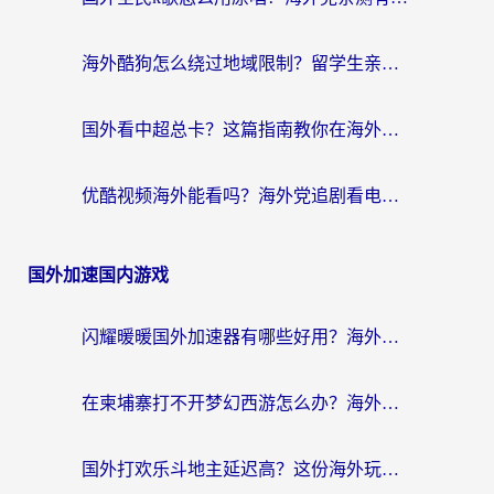
海外酷狗怎么绕过地域限制？留学生亲测有效的回国加速器选择指南
国外看中超总卡？这篇指南教你在海外流畅看体育赛事+中文解说（附避坑技巧）
优酷视频海外能看吗？海外党追剧看电影的终极解决方案来了
国外加速国内游戏
闪耀暖暖国外加速器有哪些好用？海外党亲测的国服游戏加速终极指南
在柬埔寨打不开梦幻西游怎么办？海外玩家国服游戏加速终极指南
国外打欢乐斗地主延迟高？这份海外玩家国服游戏加速指南帮你解决卡顿烦恼