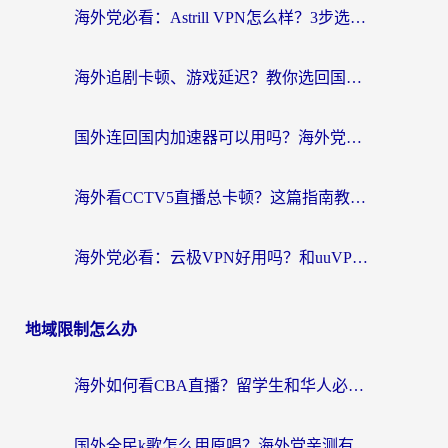
海外党必看：Astrill VPN怎么样？3步选对回国加速器实现无缝刷剧玩游戏
海外追剧卡顿、游戏延迟？教你选回国加速器，附免费加速器试用一小时福利
国外连回国内加速器可以用吗？海外党亲测实用指南，解决追剧游戏卡顿难题
海外看CCTV5直播总卡顿？这篇指南教你选对回国加速器，无缝刷国内资源
海外党必看：云极VPN好用吗？和uuVPN对比哪个回国效果更好？附真实体验+避坑指南
地域限制怎么办
海外如何看CBA直播？留学生和华人必看的无卡顿观赛指南
国外全民k歌怎么用原唱？海外党亲测有效的回国加速解决方案