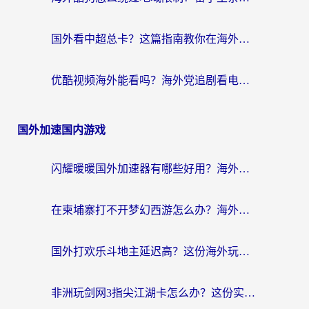
国外看中超总卡？这篇指南教你在海外流畅看体育赛事+中文解说（附避坑技巧）
优酷视频海外能看吗？海外党追剧看电影的终极解决方案来了
国外加速国内游戏
闪耀暖暖国外加速器有哪些好用？海外党亲测的国服游戏加速终极指南
在柬埔寨打不开梦幻西游怎么办？海外玩家国服游戏加速终极指南
国外打欢乐斗地主延迟高？这份海外玩家国服游戏加速指南帮你解决卡顿烦恼
非洲玩剑网3指尖江湖卡怎么办？这份实测有效的国服游戏加速指南请收好