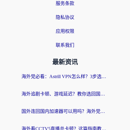
服务条款
隐私协议
应用权限
联系我们
最新资讯
海外党必看：Astrill VPN怎么样？3步选对回国加速器实现无缝刷剧玩游戏
海外追剧卡顿、游戏延迟？教你选回国加速器，附免费加速器试用一小时福利
国外连回国内加速器可以用吗？海外党亲测实用指南，解决追剧游戏卡顿难题
海外看CCTV5直播总卡顿？这篇指南教你选对回国加速器，无缝刷国内资源