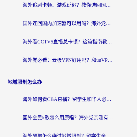
海外追剧卡顿、游戏延迟？教你选回国加速器，附免费加速器试用一小时福利
国外连回国内加速器可以用吗？海外党亲测实用指南，解决追剧游戏卡顿难题
海外看CCTV5直播总卡顿？这篇指南教你选对回国加速器，无缝刷国内资源
海外党必看：云极VPN好用吗？和uuVPN对比哪个回国效果更好？附真实体验+避坑指南
地域限制怎么办
海外如何看CBA直播？留学生和华人必看的无卡顿观赛指南
国外全民k歌怎么用原唱？海外党亲测有效的回国加速解决方案
海外酷狗怎么绕过地域限制？留学生亲测有效的回国加速器选择指南