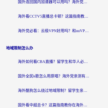
国外连回国内加速器可以用吗？海外党亲测实用指南，解决追剧游戏卡顿难题
海外看CCTV5直播总卡顿？这篇指南教你选对回国加速器，无缝刷国内资源
海外党必看：云极VPN好用吗？和uuVPN对比哪个回国效果更好？附真实体验+避坑指南
地域限制怎么办
海外如何看CBA直播？留学生和华人必看的无卡顿观赛指南
国外全民k歌怎么用原唱？海外党亲测有效的回国加速解决方案
海外酷狗怎么绕过地域限制？留学生亲测有效的回国加速器选择指南
国外看中超总卡？这篇指南教你在海外流畅看体育赛事+中文解说（附避坑技巧）