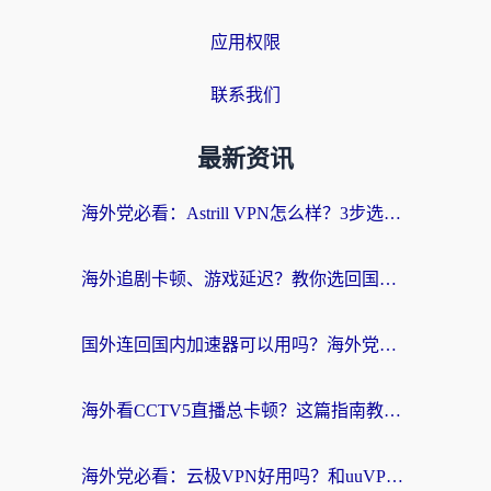
应用权限
联系我们
最新资讯
海外党必看：Astrill VPN怎么样？3步选对回国加速器实现无缝刷剧玩游戏
海外追剧卡顿、游戏延迟？教你选回国加速器，附免费加速器试用一小时福利
国外连回国内加速器可以用吗？海外党亲测实用指南，解决追剧游戏卡顿难题
海外看CCTV5直播总卡顿？这篇指南教你选对回国加速器，无缝刷国内资源
海外党必看：云极VPN好用吗？和uuVPN对比哪个回国效果更好？附真实体验+避坑指南