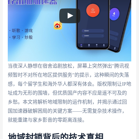
当夜深人静想在宿舍追剧放松，屏幕上突然弹出"腾讯视
频暂时不对所在地区提供服务"的提示，这种瞬间的失落
感，每个留学生和海外华人都深有体会。版权限制让IP地
址成为无形的围墙，但优质国产内容不应是遥不可及的
乡愁。本文将解析地域限制的运作机制，并揭示通过回
国加速器破解困局的关键方案——无需复杂技术操作，
就能重建与家乡影音的零距离连接。
地域封锁背后的技术真相