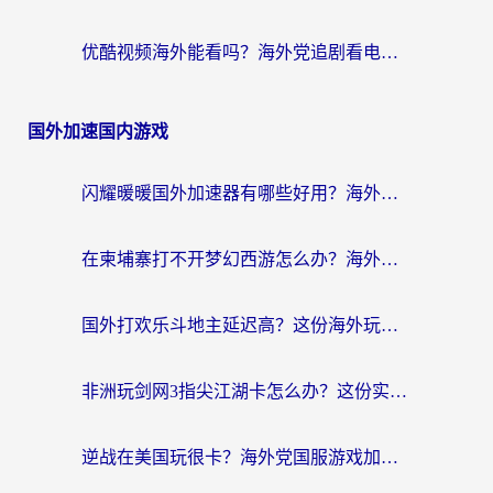
优酷视频海外能看吗？海外党追剧看电影的终极解决方案来了
国外加速国内游戏
闪耀暖暖国外加速器有哪些好用？海外党亲测的国服游戏加速终极指南
在柬埔寨打不开梦幻西游怎么办？海外玩家国服游戏加速终极指南
国外打欢乐斗地主延迟高？这份海外玩家国服游戏加速指南帮你解决卡顿烦恼
非洲玩剑网3指尖江湖卡怎么办？这份实测有效的国服游戏加速指南请收好
逆战在美国玩很卡？海外党国服游戏加速终极指南（附DNF宝可梦加速技巧）