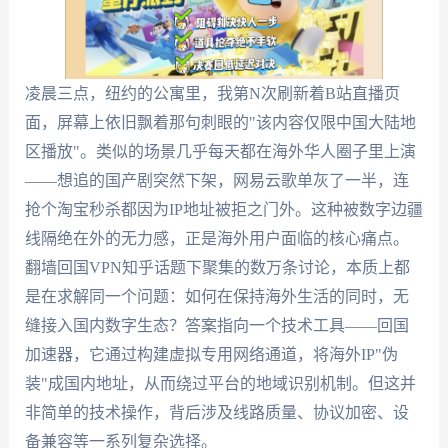
凌晨三点，纽约的公寓里，我第N次刷新着B站直播页
面，屏幕上依旧飘着那句刺眼的"该内容仅限中国大陆地
区播放"。类似的场景几乎每天都在海外华人圈子里上演
——想追的国产剧突然下架，网易云歌单灰了一半，连
抢个淘宝秒杀都因为IP地址被拒之门外。这种被数字边疆
线隔绝在外的无力感，正是海外用户面临的核心痛点。
翻墙回国VPN知乎话题下聚集的数万条讨论，本质上都
是在求解同一个问题：如何在保持海外生活的同时，无
缝接入国内数字生态？答案指向一个技术工具——回国
加速器，它通过构建虚拟专用网络通道，将海外IP"伪
装"成国内地址，从而绕过平台的地域识别机制。但这并
非简单的技术操作，背后涉及线路质量、协议加密、设
备兼容等一系列复杂选择。