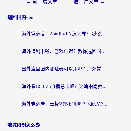
←
前一篇文章
后一篇文章
→
翻回国内vpn
海外党必看：Astrill VPN怎么样？3步选对回国加速器实现无缝刷剧玩游戏
海外追剧卡顿、游戏延迟？教你选回国加速器，附免费加速器试用一小时福利
国外连回国内加速器可以用吗？海外党亲测实用指南，解决追剧游戏卡顿难题
海外看CCTV5直播总卡顿？这篇指南教你选对回国加速器，无缝刷国内资源
海外党必看：云极VPN好用吗？和uuVPN对比哪个回国效果更好？附真实体验+避坑指南
地域限制怎么办