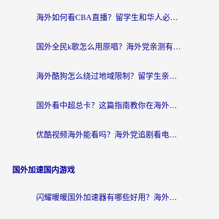
海外如何看CBA直播？留学生和华人必看的无卡顿观赛指南
国外全民k歌怎么用原唱？海外党亲测有效的回国加速解决方案
海外酷狗怎么绕过地域限制？留学生亲测有效的回国加速器选择指南
国外看中超总卡？这篇指南教你在海外流畅看体育赛事+中文解说（附避坑技巧）
优酷视频海外能看吗？海外党追剧看电影的终极解决方案来了
国外加速国内游戏
闪耀暖暖国外加速器有哪些好用？海外党亲测的国服游戏加速终极指南