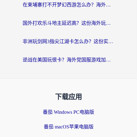
在柬埔寨打不开梦幻西游怎么办？海外玩家国服游戏加速终极指南
国外打欢乐斗地主延迟高？这份海外玩家国服游戏加速指南帮你解决卡顿烦恼
非洲玩剑网3指尖江湖卡怎么办？这份实测有效的国服游戏加速指南请收好
逆战在美国玩很卡？海外党国服游戏加速终极指南（附DNF宝可梦加速技巧）
下载应用
番茄 Windows PC电脑版
番茄 macOS苹果电脑版