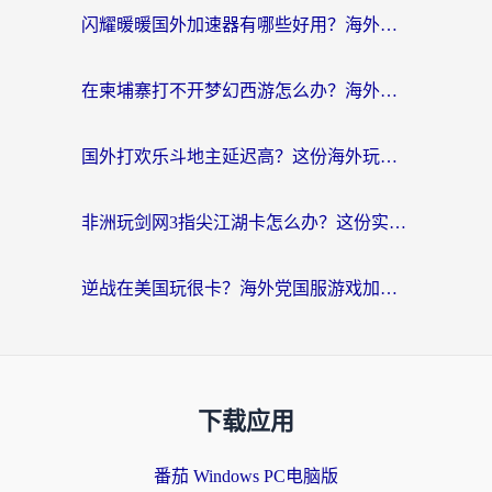
闪耀暖暖国外加速器有哪些好用？海外党亲测的国服游戏加速终极指南
在柬埔寨打不开梦幻西游怎么办？海外玩家国服游戏加速终极指南
国外打欢乐斗地主延迟高？这份海外玩家国服游戏加速指南帮你解决卡顿烦恼
非洲玩剑网3指尖江湖卡怎么办？这份实测有效的国服游戏加速指南请收好
逆战在美国玩很卡？海外党国服游戏加速终极指南（附DNF宝可梦加速技巧）
下载应用
番茄 Windows PC电脑版