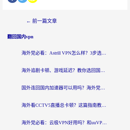
←
前一篇文章
翻回国内vpn
海外党必看：Astrill VPN怎么样？3步选对回国加速器实现无缝刷剧玩游戏
海外追剧卡顿、游戏延迟？教你选回国加速器，附免费加速器试用一小时福利
国外连回国内加速器可以用吗？海外党亲测实用指南，解决追剧游戏卡顿难题
海外看CCTV5直播总卡顿？这篇指南教你选对回国加速器，无缝刷国内资源
海外党必看：云极VPN好用吗？和uuVPN对比哪个回国效果更好？附真实体验+避坑指南