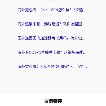
海外党必看：Astrill VPN怎么样？3步选对回国加速器实现无缝刷剧玩游戏
海外追剧卡顿、游戏延迟？教你选回国加速器，附免费加速器试用一小时福利
国外连回国内加速器可以用吗？海外党亲测实用指南，解决追剧游戏卡顿难题
海外看CCTV5直播总卡顿？这篇指南教你选对回国加速器，无缝刷国内资源
海外党必看：云极VPN好用吗？和uuVPN对比哪个回国效果更好？附真实体验+避坑指南
友情链接