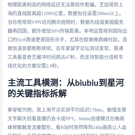
物理距离制造的网络延迟无法靠软件欺骗。芝加哥到上
海的直线距离超11000公里，数据包往返需200ms以上。
当你用常规VPN访问腾讯视频时，数据先绕道美国服务
器再回国，额外增加30%传输距离。本地运营商到国际出
口的QoS限速更是隐形杀手，尤其在欧美晚高峰时段，连
微信语音都断断续续。去年某留学论坛测试发现，普通
工具看爱奇艺缓冲时间高达47秒，而支持智能分流和专
线优化的方案仅需2.8秒。
主流工具横测：从biubiu到星河
的关键指标拆解
拿穿梭为例，其上海节点实测平均延迟178ms，勉强支撑
文字聊天但看直播仍会卡成PPT。biubiu加速模式在晚高
峰频繁触发流量整形，看B站时突然降到240p画质让人血