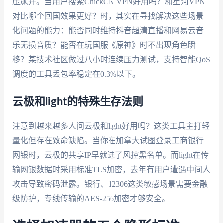
压飙升。当用户搜索ChickCN VPN好用吗？和星河VPN
对比哪个回国效果更好？时，其实在寻找解决这些场景
化问题的能力：能否同时维持抖音超清直播和网易云音
乐无损音质？能否在玩国服《原神》时不出现角色瞬
移？某技术社区做过八小时连续压力测试，支持智能QoS
调度的工具丢包率稳定在0.3%以下。
云极和light的特殊生存法则
注意到越来越多人问云极和light好用吗？这类工具主打轻
量化但存在致命缺陷。当你在加拿大试图登录工商银行
网银时，云极的共享IP早就进了风控黑名单。而light在传
输网银数据时采用标准TLS加密，去年有用户遭遇中间人
攻击导致密码泄露。银行、12306这类敏感场景需要金融
级防护，专线传输的AES-256加密才够安全。