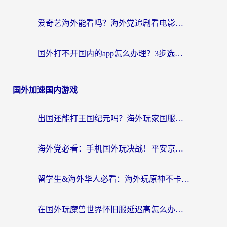
爱奇艺海外能看吗？海外党追剧看电影的终极回国加速器指南
国外打不开国内的app怎么办理？3步选对加速器，刷剧办业务都不愁
国外加速国内游戏
出国还能打王国纪元吗？海外玩家国服游戏畅玩终极指南
海外党必看：手机国外玩决战！平安京加速器推荐——解决延迟卡顿的终极方案
留学生&海外华人必看：海外玩原神不卡顿的秘密——原神加速器选择与使用全攻略
在国外玩魔兽世界怀旧服延迟高怎么办？老玩家亲测有效的加速器选择指南