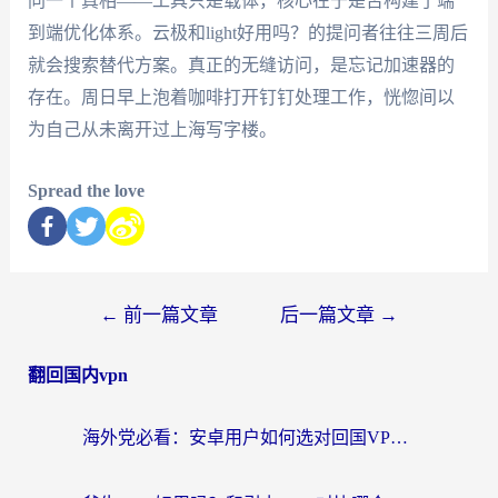
同一个真相——工具只是载体，核心在于是否构建了端
到端优化体系。云极和light好用吗？的提问者往往三周后
就会搜索替代方案。真正的无缝访问，是忘记加速器的
存在。周日早上泡着咖啡打开钉钉处理工作，恍惚间以
为自己从未离开过上海写字楼。
Spread the love
←
前一篇文章
后一篇文章
→
翻回国内vpn
海外党必看：安卓用户如何选对回国VPN？从踩坑到无缝访问的全攻略