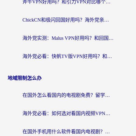
斧牛VPN好用吗？和引力VPN对比哪个回国效果更好？海外党亲测3款加速器+避坑指南
ChickCN和极闪回国好用吗？海外党亲测3款加速器，教你选对不踩坑
海外党实测：Malus VPN好用吗？和回国VPN对比哪个回国效果更好？附真实体验与加速器推荐
海外党必看：快帆TV版VPN好用吗？和豌豆IP VPN对比哪个回国效果更好？附真实体验与选择指南
地域限制怎么办
在国外怎么看国内的电视剧免费？留学生亲测有效的回国加速器选择指南
海外党必看：如何选对看国内视频VPN，轻松解决12123登录难题？
在国外手机用什么软件看国内电视剧？海外党亲测的实用指南