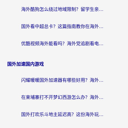
海外酷狗怎么绕过地域限制？留学生亲测有效的回国加速器选择指南
国外看中超总卡？这篇指南教你在海外流畅看体育赛事+中文解说（附避坑技巧）
优酷视频海外能看吗？海外党追剧看电影的终极解决方案来了
国外加速国内游戏
闪耀暖暖国外加速器有哪些好用？海外党亲测的国服游戏加速终极指南
在柬埔寨打不开梦幻西游怎么办？海外玩家国服游戏加速终极指南
国外打欢乐斗地主延迟高？这份海外玩家国服游戏加速指南帮你解决卡顿烦恼