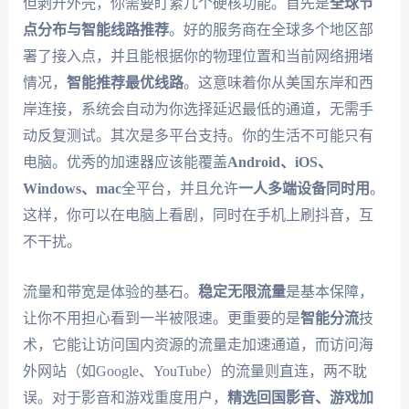
但剥开外壳，你需要盯紧几个硬核功能。首先是
全球节
点分布与智能线路推荐
。好的服务商在全球多个地区部
署了接入点，并且能根据你的物理位置和当前网络拥堵
情况，
智能推荐最优线路
。这意味着你从美国东岸和西
岸连接，系统会自动为你选择延迟最低的通道，无需手
动反复测试。其次是多平台支持。你的生活不可能只有
电脑。优秀的加速器应该能覆盖
Android、iOS、
Windows、mac
全平台，并且允许
一人多端设备同时用
。
这样，你可以在电脑上看剧，同时在手机上刷抖音，互
不干扰。
流量和带宽是体验的基石。
稳定无限流量
是基本保障，
让你不用担心看到一半被限速。更重要的是
智能分流
技
术，它能让访问国内资源的流量走加速通道，而访问海
外网站（如Google、YouTube）的流量则直连，两不耽
误。对于影音和游戏重度用户，
精选回国影音、游戏加