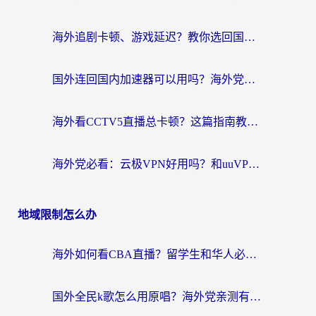
海外追剧卡顿、游戏延迟？教你选回国加速器，附免费加速器试用一小时福利
国外连回国内加速器可以用吗？海外党亲测实用指南，解决追剧游戏卡顿难题
海外看CCTV5直播总卡顿？这篇指南教你选对回国加速器，无缝刷国内资源
海外党必看：云极VPN好用吗？和uuVPN对比哪个回国效果更好？附真实体验+避坑指南
地域限制怎么办
海外如何看CBA直播？留学生和华人必看的无卡顿观赛指南
国外全民k歌怎么用原唱？海外党亲测有效的回国加速解决方案