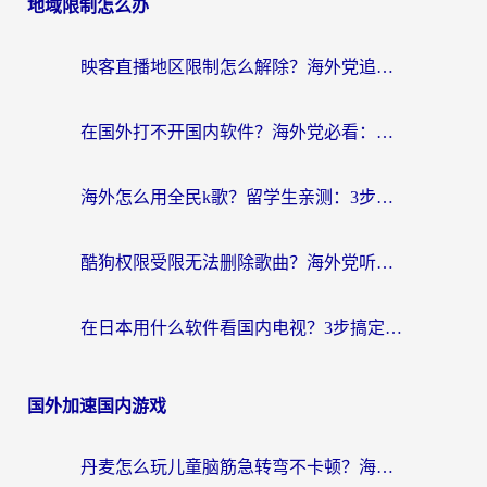
地域限制怎么办
映客直播地区限制怎么解除？海外党追剧看直播的终极解决方案
在国外打不开国内软件？海外党必看：选对回国加速器，无缝用12123、刷国内视频
海外怎么用全民k歌？留学生亲测：3步解锁国内音乐+听书自由
酷狗权限受限无法删除歌曲？海外党听国内音乐听书的一站式解决指南
在日本用什么软件看国内电视？3步搞定地域限制，流畅追《狂飙》不卡顿
国外加速国内游戏
丹麦怎么玩儿童脑筋急转弯不卡顿？海外玩家国服加速终极指南