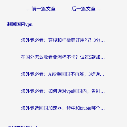
←
前一篇文章
后一篇文章
→
翻回国内vpn
海外党必看：穿梭和柠檬鲸好用吗？3分钟教你选对回国加速器
在国外怎么收看亚洲杯不卡？试过5款加速器后，我选了这一个（附避坑指南）
海外党必看：APP翻回国不再难，3步选对加速器实现无缝访问国内资源
海外党必看：如何选对vpn回国内，告别地区限制畅玩国内资源？
海外党选回国加速器：斧牛和biubiu哪个好？附3款热门工具对比+避坑指南