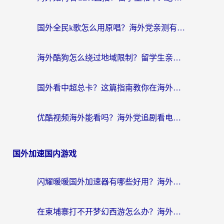
国外全民k歌怎么用原唱？海外党亲测有效的回国加速解决方案
海外酷狗怎么绕过地域限制？留学生亲测有效的回国加速器选择指南
国外看中超总卡？这篇指南教你在海外流畅看体育赛事+中文解说（附避坑技巧）
优酷视频海外能看吗？海外党追剧看电影的终极解决方案来了
国外加速国内游戏
闪耀暖暖国外加速器有哪些好用？海外党亲测的国服游戏加速终极指南
在柬埔寨打不开梦幻西游怎么办？海外玩家国服游戏加速终极指南