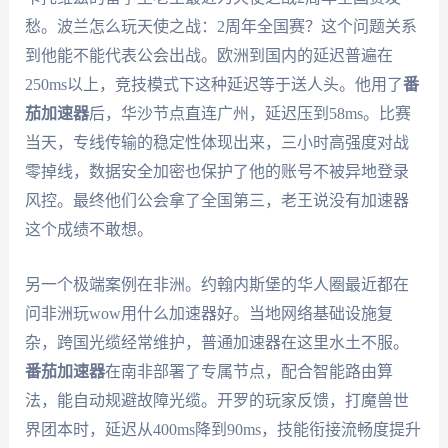
愁。波兰怎么玩天使之战：2周年全国赛？这个问题关系
到他能不能代表公会出战。欧洲到国内的延迟普遍在
250ms以上，竞技模式下这种延迟等于送人头。他用了
番
茄加速器
后，华沙节点直连广州，延迟压到58ms。比赛
当天，专线传输的稳定性体现出来，三小时高强度对战
零掉线，数据安全加密也保护了他的账号不被异地登录
风控。最终他们公会拿了全国第三，老王说没有加速器
这个成绩不敢想。
另一个极端案例在非洲。约翰内斯堡的华人圈最近都在
问非洲玩wow用什么加速器好。当地网络基础设施复
杂，跨国光缆经常维护，普通加速器在这里水土不服。
番茄加速器
在南非部署了专属节点，配合智能路由算
法，能自动规避故障光缆。开罗的玩家反馈，打魔兽世
界团本时，延迟从400ms降到90ms，技能衔接流畅度提升