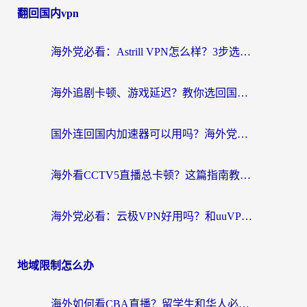
翻回国内vpn
海外党必看：Astrill VPN怎么样？3步选对回国加速器实现无缝刷剧玩游戏
海外追剧卡顿、游戏延迟？教你选回国加速器，附免费加速器试用一小时福利
国外连回国内加速器可以用吗？海外党亲测实用指南，解决追剧游戏卡顿难题
海外看CCTV5直播总卡顿？这篇指南教你选对回国加速器，无缝刷国内资源
海外党必看：云极VPN好用吗？和uuVPN对比哪个回国效果更好？附真实体验+避坑指南
地域限制怎么办
海外如何看CBA直播？留学生和华人必看的无卡顿观赛指南