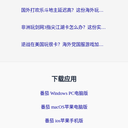
国外打欢乐斗地主延迟高？这份海外玩家国服游戏加速指南帮你解决卡顿烦恼
非洲玩剑网3指尖江湖卡怎么办？这份实测有效的国服游戏加速指南请收好
逆战在美国玩很卡？海外党国服游戏加速终极指南（附DNF宝可梦加速技巧）
下载应用
番茄 Windows PC电脑版
番茄 macOS苹果电脑版
番茄 ios苹果手机版