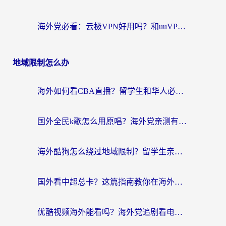
海外党必看：云极VPN好用吗？和uuVPN对比哪个回国效果更好？附真实体验+避坑指南
地域限制怎么办
海外如何看CBA直播？留学生和华人必看的无卡顿观赛指南
国外全民k歌怎么用原唱？海外党亲测有效的回国加速解决方案
海外酷狗怎么绕过地域限制？留学生亲测有效的回国加速器选择指南
国外看中超总卡？这篇指南教你在海外流畅看体育赛事+中文解说（附避坑技巧）
优酷视频海外能看吗？海外党追剧看电影的终极解决方案来了