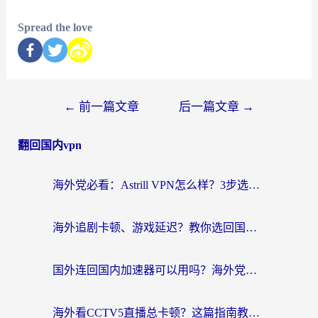
Spread the love
←
前一篇文章
后一篇文章
→
翻回国内vpn
海外党必看：Astrill VPN怎么样？3步选对回国加速器实现无缝刷剧玩游戏
海外追剧卡顿、游戏延迟？教你选回国加速器，附免费加速器试用一小时福利
国外连回国内加速器可以用吗？海外党亲测实用指南，解决追剧游戏卡顿难题
海外看CCTV5直播总卡顿？这篇指南教你选对回国加速器，无缝刷国内资源