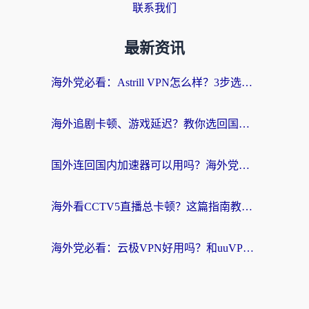
联系我们
最新资讯
海外党必看：Astrill VPN怎么样？3步选对回国加速器实现无缝刷剧玩游戏
海外追剧卡顿、游戏延迟？教你选回国加速器，附免费加速器试用一小时福利
国外连回国内加速器可以用吗？海外党亲测实用指南，解决追剧游戏卡顿难题
海外看CCTV5直播总卡顿？这篇指南教你选对回国加速器，无缝刷国内资源
海外党必看：云极VPN好用吗？和uuVPN对比哪个回国效果更好？附真实体验+避坑指南