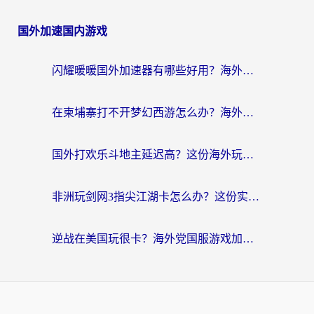
国外加速国内游戏
闪耀暖暖国外加速器有哪些好用？海外党亲测的国服游戏加速终极指南
在柬埔寨打不开梦幻西游怎么办？海外玩家国服游戏加速终极指南
国外打欢乐斗地主延迟高？这份海外玩家国服游戏加速指南帮你解决卡顿烦恼
非洲玩剑网3指尖江湖卡怎么办？这份实测有效的国服游戏加速指南请收好
逆战在美国玩很卡？海外党国服游戏加速终极指南（附DNF宝可梦加速技巧）