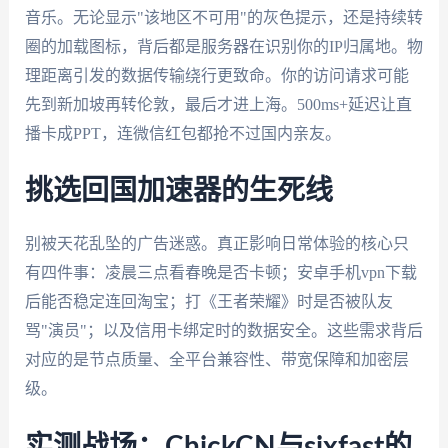
音乐。无论显示"该地区不可用"的灰色提示，还是持续转
圈的加载图标，背后都是服务器在识别你的IP归属地。物
理距离引发的数据传输绕行更致命。你的访问请求可能
先到新加坡再转伦敦，最后才进上海。500ms+延迟让直
播卡成PPT，连微信红包都抢不过国内亲友。
挑选回国加速器的生死线
别被天花乱坠的广告迷惑。真正影响日常体验的核心只
有四件事：凌晨三点看春晚是否卡顿；安卓手机vpn下载
后能否稳定连回淘宝；打《王者荣耀》时是否被队友
骂"演员"；以及信用卡绑定时的数据安全。这些需求背后
对应的是节点质量、全平台兼容性、带宽保障和加密层
级。
实测战场：ChickCN与sixfast的