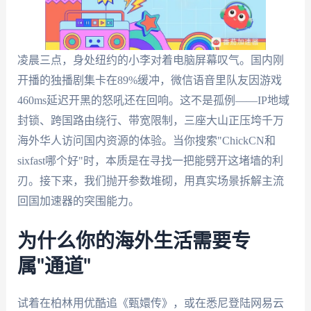
凌晨三点，身处纽约的小李对着电脑屏幕叹气。国内刚
开播的独播剧集卡在89%缓冲，微信语音里队友因游戏
460ms延迟开黑的怒吼还在回响。这不是孤例——IP地域
封锁、跨国路由绕行、带宽限制，三座大山正压垮千万
海外华人访问国内资源的体验。当你搜索"ChickCN和
sixfast哪个好"时，本质是在寻找一把能劈开这堵墙的利
刃。接下来，我们抛开参数堆砌，用真实场景拆解主流
回国加速器的突围能力。
为什么你的海外生活需要专
属"通道"
试着在柏林用优酷追《甄嬛传》，或在悉尼登陆网易云