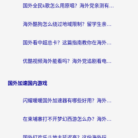
国外全民k歌怎么用原唱？海外党亲测有效的回国加速解决方案
海外酷狗怎么绕过地域限制？留学生亲测有效的回国加速器选择指南
国外看中超总卡？这篇指南教你在海外流畅看体育赛事+中文解说（附避坑技巧）
优酷视频海外能看吗？海外党追剧看电影的终极解决方案来了
国外加速国内游戏
闪耀暖暖国外加速器有哪些好用？海外党亲测的国服游戏加速终极指南
在柬埔寨打不开梦幻西游怎么办？海外玩家国服游戏加速终极指南
国外打欢乐斗地主延迟高？这份海外玩家国服游戏加速指南帮你解决卡顿烦恼