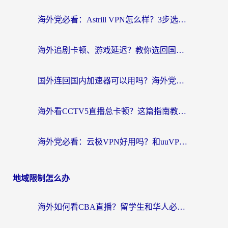
海外党必看：Astrill VPN怎么样？3步选对回国加速器实现无缝刷剧玩游戏
海外追剧卡顿、游戏延迟？教你选回国加速器，附免费加速器试用一小时福利
国外连回国内加速器可以用吗？海外党亲测实用指南，解决追剧游戏卡顿难题
海外看CCTV5直播总卡顿？这篇指南教你选对回国加速器，无缝刷国内资源
海外党必看：云极VPN好用吗？和uuVPN对比哪个回国效果更好？附真实体验+避坑指南
地域限制怎么办
海外如何看CBA直播？留学生和华人必看的无卡顿观赛指南