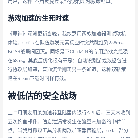
用户，这种"不用反复登录"的便利堪称救命稻草。
游戏加速的生死时速
《原神》深渊更新当晚，我故意用两款加速器测试联机
体验。sixfast在队伍爆发元素反应时突然跳红到288ms，
BOSS战瞬间团灭。同场景下ChickCN的专用游戏光缆稳
在68ms。其底层优化很有意思：自动识别游戏数据包进
行协议层加速，普通流量则走另一条通道。这种双轨策
略在Steam下载时同样有效。
被低估的安全战场
上个月朋友用某加速器登陆国内银行APP后，三天内收到
五次钓鱼邮件。信息泄漏常发生在流量未加密的中转节
点。当我用抓包工具分析两款加速器传输层，sixfast部分