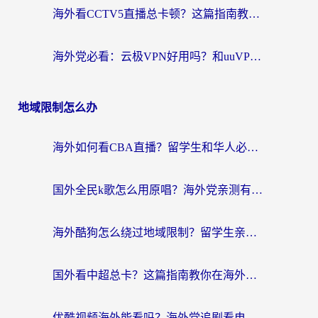
海外看CCTV5直播总卡顿？这篇指南教你选对回国加速器，无缝刷国内资源
海外党必看：云极VPN好用吗？和uuVPN对比哪个回国效果更好？附真实体验+避坑指南
地域限制怎么办
海外如何看CBA直播？留学生和华人必看的无卡顿观赛指南
国外全民k歌怎么用原唱？海外党亲测有效的回国加速解决方案
海外酷狗怎么绕过地域限制？留学生亲测有效的回国加速器选择指南
国外看中超总卡？这篇指南教你在海外流畅看体育赛事+中文解说（附避坑技巧）
优酷视频海外能看吗？海外党追剧看电影的终极解决方案来了