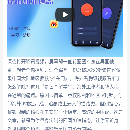
深夜打开腾讯视频，屏幕却一直转圈圈？身在异国他
乡，想看个热播剧、追个综艺，却总被冰冷的“该内容仅
限中国大陆地区播放”挡在门外。海外看腾讯视频看不了
怎么解除？这几乎是每个留学生、海外工作者和华人都
会遇到的痛点。原因很简单：版权限制和地区IP封锁。你
的海外IP地址，成了追剧路上最大的拦路虎。但别担心，
解锁限制的核心在于获得一个稳定、高速的中国IP。这篇
文章，就是为你量身定制的回国加速指南，让你无论身
处世界哪个角落，都能畅享国内影音内容。