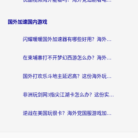
国外加速国内游戏
闪耀暖暖国外加速器有哪些好用？海外党亲测的国服游戏加速终极指南
在柬埔寨打不开梦幻西游怎么办？海外玩家国服游戏加速终极指南
国外打欢乐斗地主延迟高？这份海外玩家国服游戏加速指南帮你解决卡顿烦恼
非洲玩剑网3指尖江湖卡怎么办？这份实测有效的国服游戏加速指南请收好
逆战在美国玩很卡？海外党国服游戏加速终极指南（附DNF宝可梦加速技巧）