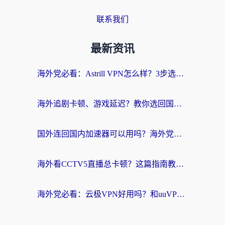
联系我们
最新资讯
海外党必看：Astrill VPN怎么样？3步选对回国加速器实现无缝刷剧玩游戏
海外追剧卡顿、游戏延迟？教你选回国加速器，附免费加速器试用一小时福利
国外连回国内加速器可以用吗？海外党亲测实用指南，解决追剧游戏卡顿难题
海外看CCTV5直播总卡顿？这篇指南教你选对回国加速器，无缝刷国内资源
海外党必看：云极VPN好用吗？和uuVPN对比哪个回国效果更好？附真实体验+避坑指南