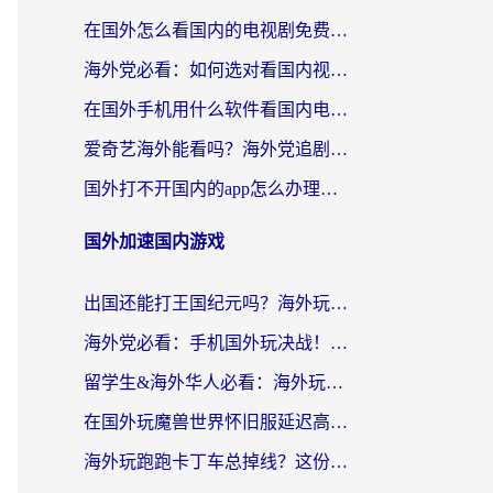
在国外怎么看国内的电视剧免费？留学生亲测有效的回国加速器选择指南
海外党必看：如何选对看国内视频VPN，轻松解决12123登录难题？
在国外手机用什么软件看国内电视剧？海外党亲测的实用指南
爱奇艺海外能看吗？海外党追剧看电影的终极回国加速器指南
国外打不开国内的app怎么办理？3步选对加速器，刷剧办业务都不愁
国外加速国内游戏
出国还能打王国纪元吗？海外玩家国服游戏畅玩终极指南
海外党必看：手机国外玩决战！平安京加速器推荐——解决延迟卡顿的终极方案
留学生&海外华人必看：海外玩原神不卡顿的秘密——原神加速器选择与使用全攻略
在国外玩魔兽世界怀旧服延迟高怎么办？老玩家亲测有效的加速器选择指南
海外玩跑跑卡丁车总掉线？这份境外加速指南帮你零延迟漂移！