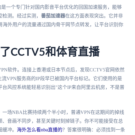
要的是一个专门针对国内影音平台优化的回国加速服务，能够
控检测。经过实测，
番茄加速器
在这方面表现突出。它并非
，将海外用户的流量通过国内骨干网节点转发，让平台识别你
了CCTV5和体育直播
PN软件。连接上香港或日本节点后，发现CCTV5官网依然
主流VPN服务商的IP段早已被国内平台标记。它们使用的是
宅）IP。平台风控系统能轻易识别出"这个IP来自阿里云机房，不是普
一场NBA比赛持续两个半小时，普通VPN在这期间的掉线
顿、音画不同步，甚至关键时刻掉链子。你不可能接受在总
圈缓冲。
海外怎么看nba直播的
？答案很明确：必须找到一条