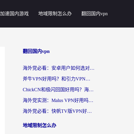
加速国内游戏
地域限制怎么办
翻回国内vpn
翻回国内vpn
海外党必看：安卓用户如何选对回国VPN？从踩坑到无缝访问的全攻略
斧牛VPN好用吗？和引力VPN对比哪个回国效果更好？海外党亲测3款加速器+避坑指南
ChickCN和极闪回国好用吗？海外党亲测3款加速器，教你选对不踩坑
海外党实测：Malus VPN好用吗？和回国VPN对比哪个回国效果更好？附真实体验与加速器推荐
海外党必看：快帆TV版VPN好用吗？和豌豆IP VPN对比哪个回国效果更好？附真实体验与选择指南
地域限制怎么办