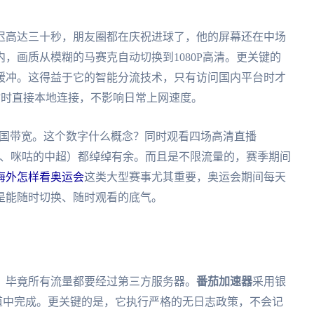
迟高达三十秒，朋友圈都在庆祝进球了，他的屏幕还在中场
，画质从模糊的马赛克自动切换到1080P高清。更关键的
缓冲。这得益于它的智能分流技术，只有访问国内平台时才
海外网站时直接本地连接，不影响日常上网速度。
回国带宽。这个数字什么概念？同时观看四场高清直播
西甲、咪咕的中超）都绰绰有余。而且是不限流量的，赛季期间
海外怎样看奥运会
这类大型赛事尤其重要，奥运会期间每天
是能随时切换、随时观看的底气。
。毕竟所有流量都要经过第三方服务器。
番茄加速器
采用银
密隧道中完成。更关键的是，它执行严格的无日志政策，不会记