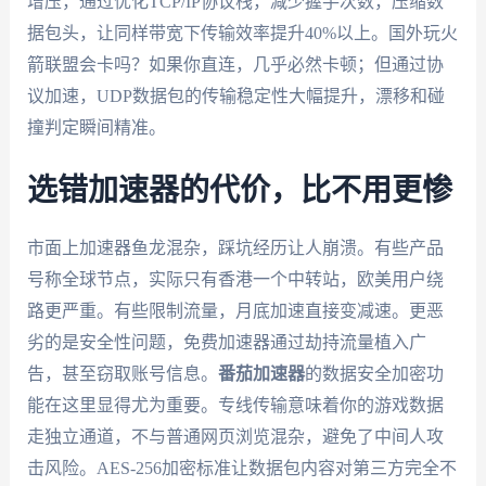
增压，通过优化TCP/IP协议栈，减少握手次数，压缩数
据包头，让同样带宽下传输效率提升40%以上。国外玩火
箭联盟会卡吗？如果你直连，几乎必然卡顿；但通过协
议加速，UDP数据包的传输稳定性大幅提升，漂移和碰
撞判定瞬间精准。
选错加速器的代价，比不用更惨
市面上加速器鱼龙混杂，踩坑经历让人崩溃。有些产品
号称全球节点，实际只有香港一个中转站，欧美用户绕
路更严重。有些限制流量，月底加速直接变减速。更恶
劣的是安全性问题，免费加速器通过劫持流量植入广
告，甚至窃取账号信息。
番茄加速器
的数据安全加密功
能在这里显得尤为重要。专线传输意味着你的游戏数据
走独立通道，不与普通网页浏览混杂，避免了中间人攻
击风险。AES-256加密标准让数据包内容对第三方完全不