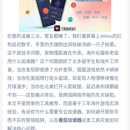
伦敦的凌晨三点，室友都睡了，我盯着屏幕上460ms的红
色延迟数字，手里的杰瑞刚出洞就被汤姆一爪子拍晕。
这不是技术问题，是物理距离在作祟。海外玩猫和老鼠
用什么加速器？这个问题困扰了太多留学生和海外工作
者。当你发现即使换了光纤宽带，国服游戏依然卡顿掉
线；当你在英国想打街头篮球，却发现人物漂移得像在
月球漫步；当你在北美打开火箭联盟，延迟高到球都碰
不到——这些痛点背后，是跨国网络传输的先天缺陷。
本文不是简单的工具推荐，而是基于三年海外游戏实测
经验，告诉你为什么需要专业加速器，如何避开那些华
而不实的营销陷阱，以及
番茄加速器
这类工具究竟如何
解决核心问题。