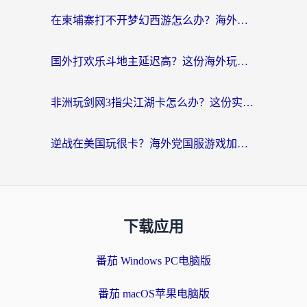
在柬埔寨打不开梦幻西游怎么办？海外玩家国服游戏加速终极指南
国外打欢乐斗地主延迟高？这份海外玩家国服游戏加速指南帮你解决卡顿烦恼
非洲玩剑网3指尖江湖卡怎么办？这份实测有效的国服游戏加速指南请收好
逆战在美国玩很卡？海外党国服游戏加速终极指南（附DNF宝可梦加速技巧）
下载应用
番茄 Windows PC电脑版
番茄 macOS苹果电脑版