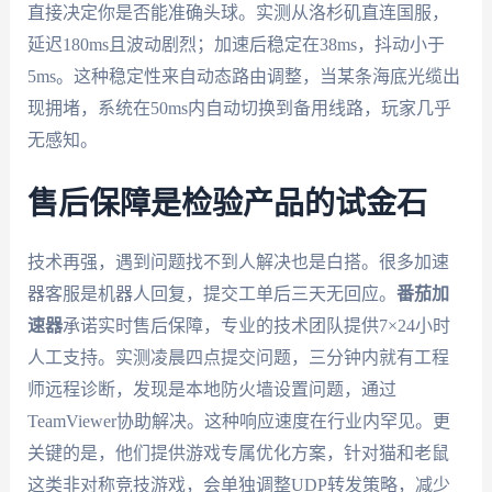
直接决定你是否能准确头球。实测从洛杉矶直连国服，
延迟180ms且波动剧烈；加速后稳定在38ms，抖动小于
5ms。这种稳定性来自动态路由调整，当某条海底光缆出
现拥堵，系统在50ms内自动切换到备用线路，玩家几乎
无感知。
售后保障是检验产品的试金石
技术再强，遇到问题找不到人解决也是白搭。很多加速
器客服是机器人回复，提交工单后三天无回应。
番茄加
速器
承诺实时售后保障，专业的技术团队提供7×24小时
人工支持。实测凌晨四点提交问题，三分钟内就有工程
师远程诊断，发现是本地防火墙设置问题，通过
TeamViewer协助解决。这种响应速度在行业内罕见。更
关键的是，他们提供游戏专属优化方案，针对猫和老鼠
这类非对称竞技游戏，会单独调整UDP转发策略，减少