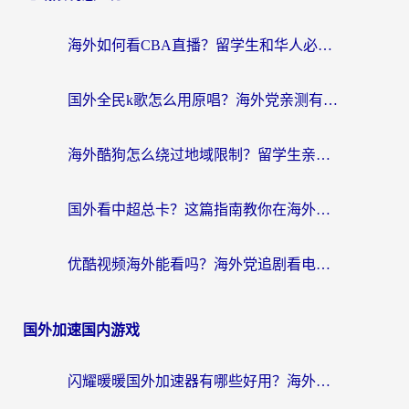
海外如何看CBA直播？留学生和华人必看的无卡顿观赛指南
国外全民k歌怎么用原唱？海外党亲测有效的回国加速解决方案
海外酷狗怎么绕过地域限制？留学生亲测有效的回国加速器选择指南
国外看中超总卡？这篇指南教你在海外流畅看体育赛事+中文解说（附避坑技巧）
优酷视频海外能看吗？海外党追剧看电影的终极解决方案来了
国外加速国内游戏
闪耀暖暖国外加速器有哪些好用？海外党亲测的国服游戏加速终极指南