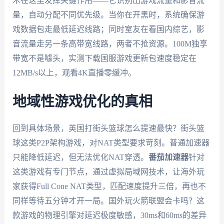
术在这里发挥关键作用——它识别出游戏流量和影音流
量，自动分配不同优先级。当你在开黑时，系统确保游
戏数据包走最低延迟线路；同时室友在看国内综艺，影
音流量走另一条高带宽线路，两者不抢资源。100M独享
带宽不是噱头，实测下载国服游戏更新包速度稳定在
12MB/s以上，观看4K直播零缓冲。
地域性游戏优化的真相
回到具体场景，英国打街头篮球怎么提速最快？街头篮
球这类P2P架构游戏，对NAT类型要求苛刻。普通加速器
只能降低延迟，但无法优化NAT穿透。
番茄加速器
针对
这类游戏有专门节点，通过虚拟局域网技术，让海外玩
家获得Full Cone NAT类型，匹配速度提升三倍，再也不
同样等待五分钟才开一局。国外玩火箭联盟会卡吗？这
款游戏的物理引擎对延迟极度敏感，30ms和60ms的差异