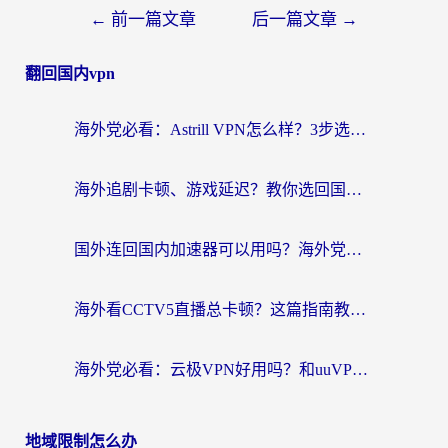
←
前一篇文章
后一篇文章
→
翻回国内vpn
海外党必看：Astrill VPN怎么样？3步选对回国加速器实现无缝刷剧玩游戏
海外追剧卡顿、游戏延迟？教你选回国加速器，附免费加速器试用一小时福利
国外连回国内加速器可以用吗？海外党亲测实用指南，解决追剧游戏卡顿难题
海外看CCTV5直播总卡顿？这篇指南教你选对回国加速器，无缝刷国内资源
海外党必看：云极VPN好用吗？和uuVPN对比哪个回国效果更好？附真实体验+避坑指南
地域限制怎么办