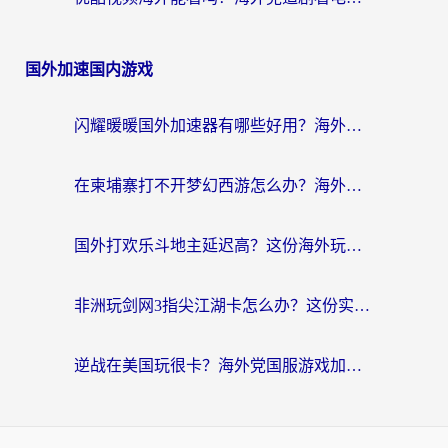
国外加速国内游戏
闪耀暖暖国外加速器有哪些好用？海外党亲测的国服游戏加速终极指南
在柬埔寨打不开梦幻西游怎么办？海外玩家国服游戏加速终极指南
国外打欢乐斗地主延迟高？这份海外玩家国服游戏加速指南帮你解决卡顿烦恼
非洲玩剑网3指尖江湖卡怎么办？这份实测有效的国服游戏加速指南请收好
逆战在美国玩很卡？海外党国服游戏加速终极指南（附DNF宝可梦加速技巧）