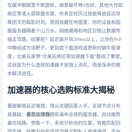
在缓冲圈圈里不断旋转。暗黑破坏神3也好，其他大作如
绝区零或火箭联盟也罢，你肯定经历过技能释放延迟导
致团灭的尴尬时刻。原因就藏在地图里：你的设备和国
服服务器隔着千山万水，网络拥堵和地区封锁让数据传
输走弯路。结果呢？延迟飙升到200ms以上，让你在PvP
中瞬间成为活靶子。更别提下载游戏或更新时蜗牛般速
度，北美玩家想“北美玩绝区零加速器下载”都成了奢望。
这就是为什么选择加速器不是锦上添花，而是保命的根
本解决途径。
加速器的核心选购标准大揭秘
要破解高延迟难题，得从关键因素入手。全球节点分布
是基础：
番茄加速器
拥有遍布全球的服务器，自动推荐
最优线路。想象一下，系统分析你的位置，智能匹配回
国专线，就像为你的游戏流量定制私人高速通道。平台