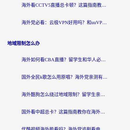
海外看CCTV5直播总卡顿？这篇指南教你选对回国加速器，无缝刷国内资源
海外党必看：云极VPN好用吗？和uuVPN对比哪个回国效果更好？附真实体验+避坑指南
地域限制怎么办
海外如何看CBA直播？留学生和华人必看的无卡顿观赛指南
国外全民k歌怎么用原唱？海外党亲测有效的回国加速解决方案
海外酷狗怎么绕过地域限制？留学生亲测有效的回国加速器选择指南
国外看中超总卡？这篇指南教你在海外流畅看体育赛事+中文解说（附避坑技巧）
优酷视频海外能看吗？海外党追剧看电影的终极解决方案来了