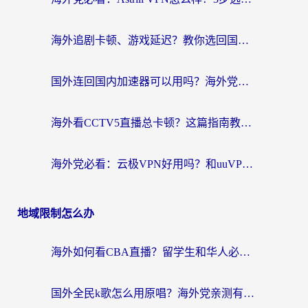
海外追剧卡顿、游戏延迟？教你选回国加速器，附免费加速器试用一小时福利
国外连回国内加速器可以用吗？海外党亲测实用指南，解决追剧游戏卡顿难题
海外看CCTV5直播总卡顿？这篇指南教你选对回国加速器，无缝刷国内资源
海外党必看：云极VPN好用吗？和uuVPN对比哪个回国效果更好？附真实体验+避坑指南
地域限制怎么办
海外如何看CBA直播？留学生和华人必看的无卡顿观赛指南
国外全民k歌怎么用原唱？海外党亲测有效的回国加速解决方案