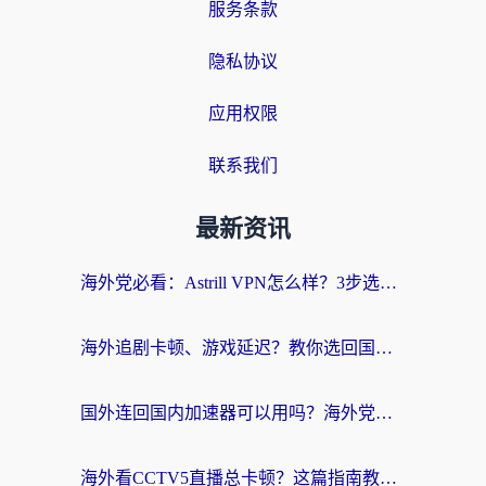
服务条款
隐私协议
应用权限
联系我们
最新资讯
海外党必看：Astrill VPN怎么样？3步选对回国加速器实现无缝刷剧玩游戏
海外追剧卡顿、游戏延迟？教你选回国加速器，附免费加速器试用一小时福利
国外连回国内加速器可以用吗？海外党亲测实用指南，解决追剧游戏卡顿难题
海外看CCTV5直播总卡顿？这篇指南教你选对回国加速器，无缝刷国内资源