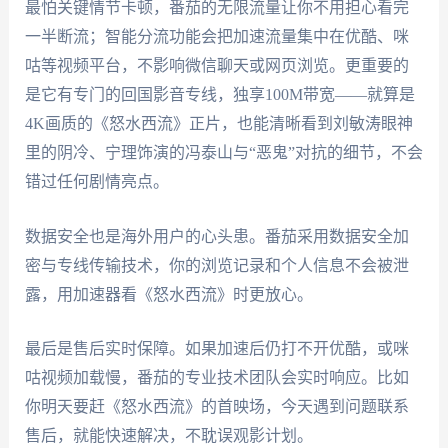
最怕关键情节卡顿，番茄的无限流量让你不用担心看完
一半断流；智能分流功能会把加速流量集中在优酷、咪
咕等视频平台，不影响微信聊天或网页浏览。更重要的
是它有专门的回国影音专线，独享100M带宽——就算是
4K画质的《怒水西流》正片，也能清晰看到刘敏涛眼神
里的阴冷、宁理饰演的冯泰山与“恶鬼”对抗的细节，不会
错过任何剧情亮点。
数据安全也是海外用户的心头患。番茄采用数据安全加
密与专线传输技术，你的浏览记录和个人信息不会被泄
露，用加速器看《怒水西流》时更放心。
最后是售后实时保障。如果加速后仍打不开优酷，或咪
咕视频加载慢，番茄的专业技术团队会实时响应。比如
你明天要赶《怒水西流》的首映场，今天遇到问题联系
售后，就能快速解决，不耽误观影计划。