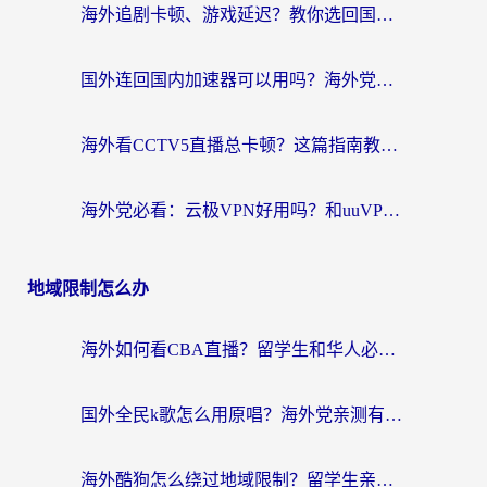
海外追剧卡顿、游戏延迟？教你选回国加速器，附免费加速器试用一小时福利
国外连回国内加速器可以用吗？海外党亲测实用指南，解决追剧游戏卡顿难题
海外看CCTV5直播总卡顿？这篇指南教你选对回国加速器，无缝刷国内资源
海外党必看：云极VPN好用吗？和uuVPN对比哪个回国效果更好？附真实体验+避坑指南
地域限制怎么办
海外如何看CBA直播？留学生和华人必看的无卡顿观赛指南
国外全民k歌怎么用原唱？海外党亲测有效的回国加速解决方案
海外酷狗怎么绕过地域限制？留学生亲测有效的回国加速器选择指南