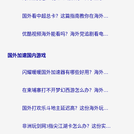
国外看中超总卡？这篇指南教你在海外流畅看体育赛事+中文解说（附避坑技巧）
优酷视频海外能看吗？海外党追剧看电影的终极解决方案来了
国外加速国内游戏
闪耀暖暖国外加速器有哪些好用？海外党亲测的国服游戏加速终极指南
在柬埔寨打不开梦幻西游怎么办？海外玩家国服游戏加速终极指南
国外打欢乐斗地主延迟高？这份海外玩家国服游戏加速指南帮你解决卡顿烦恼
非洲玩剑网3指尖江湖卡怎么办？这份实测有效的国服游戏加速指南请收好