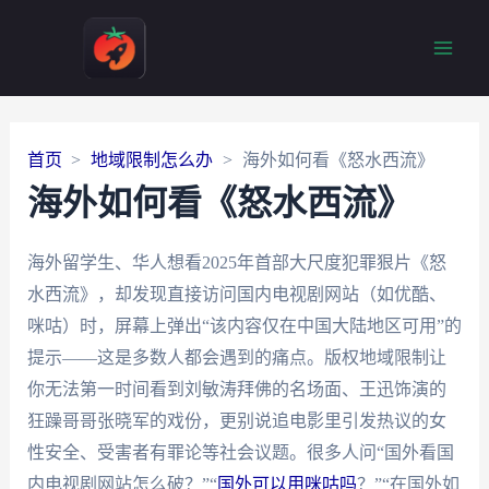
Main
Men
首页
地域限制怎么办
海外如何看《怒水西流》
海外如何看《怒水西流》
海外留学生、华人想看2025年首部大尺度犯罪狠片《怒
水西流》，却发现直接访问国内电视剧网站（如优酷、
咪咕）时，屏幕上弹出“该内容仅在中国大陆地区可用”的
提示——这是多数人都会遇到的痛点。版权地域限制让
你无法第一时间看到刘敏涛拜佛的名场面、王迅饰演的
狂躁哥哥张晓军的戏份，更别说追电影里引发热议的女
性安全、受害者有罪论等社会议题。很多人问“国外看国
内电视剧网站怎么破？”“
国外可以用咪咕吗
？”“在国外如