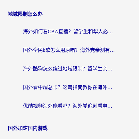
地域限制怎么办
海外如何看CBA直播？留学生和华人必看的无卡顿观赛指南
国外全民k歌怎么用原唱？海外党亲测有效的回国加速解决方案
海外酷狗怎么绕过地域限制？留学生亲测有效的回国加速器选择指南
国外看中超总卡？这篇指南教你在海外流畅看体育赛事+中文解说（附避坑技巧）
优酷视频海外能看吗？海外党追剧看电影的终极解决方案来了
国外加速国内游戏