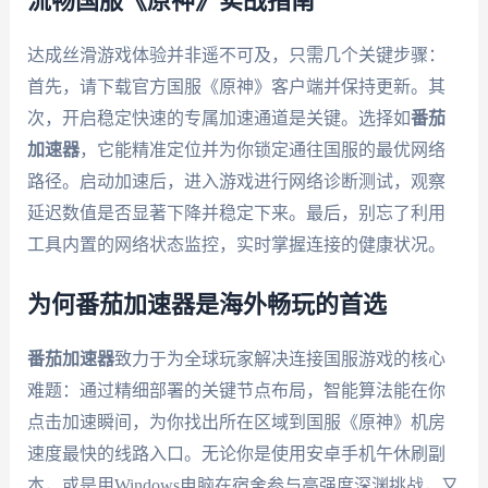
流畅国服《原神》实战指南
达成丝滑游戏体验并非遥不可及，只需几个关键步骤：
首先，请下载官方国服《原神》客户端并保持更新。其
次，开启稳定快速的专属加速通道是关键。选择如
番茄
加速器
，它能精准定位并为你锁定通往国服的最优网络
路径。启动加速后，进入游戏进行网络诊断测试，观察
延迟数值是否显著下降并稳定下来。最后，别忘了利用
工具内置的网络状态监控，实时掌握连接的健康状况。
为何番茄加速器是海外畅玩的首选
番茄加速器
致力于为全球玩家解决连接国服游戏的核心
难题：通过精细部署的关键节点布局，智能算法能在你
点击加速瞬间，为你找出所在区域到国服《原神》机房
速度最快的线路入口。无论你是使用安卓手机午休刷副
本，或是用Windows电脑在宿舍参与高强度深渊挑战，又