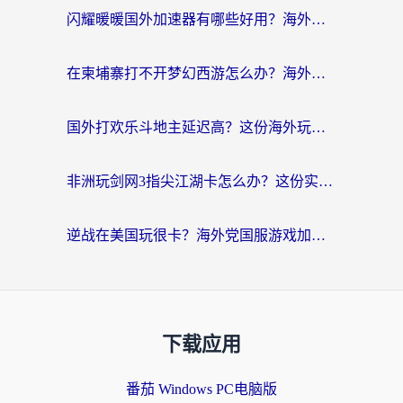
闪耀暖暖国外加速器有哪些好用？海外党亲测的国服游戏加速终极指南
在柬埔寨打不开梦幻西游怎么办？海外玩家国服游戏加速终极指南
国外打欢乐斗地主延迟高？这份海外玩家国服游戏加速指南帮你解决卡顿烦恼
非洲玩剑网3指尖江湖卡怎么办？这份实测有效的国服游戏加速指南请收好
逆战在美国玩很卡？海外党国服游戏加速终极指南（附DNF宝可梦加速技巧）
下载应用
番茄 Windows PC电脑版