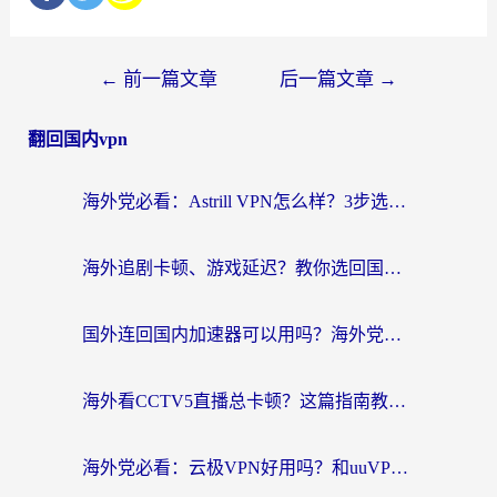
←
前一篇文章
后一篇文章
→
翻回国内vpn
海外党必看：Astrill VPN怎么样？3步选对回国加速器实现无缝刷剧玩游戏
海外追剧卡顿、游戏延迟？教你选回国加速器，附免费加速器试用一小时福利
国外连回国内加速器可以用吗？海外党亲测实用指南，解决追剧游戏卡顿难题
海外看CCTV5直播总卡顿？这篇指南教你选对回国加速器，无缝刷国内资源
海外党必看：云极VPN好用吗？和uuVPN对比哪个回国效果更好？附真实体验+避坑指南