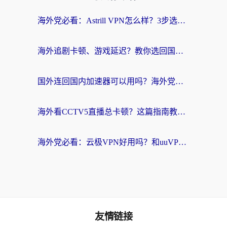
海外党必看：Astrill VPN怎么样？3步选对回国加速器实现无缝刷剧玩游戏
海外追剧卡顿、游戏延迟？教你选回国加速器，附免费加速器试用一小时福利
国外连回国内加速器可以用吗？海外党亲测实用指南，解决追剧游戏卡顿难题
海外看CCTV5直播总卡顿？这篇指南教你选对回国加速器，无缝刷国内资源
海外党必看：云极VPN好用吗？和uuVPN对比哪个回国效果更好？附真实体验+避坑指南
友情链接