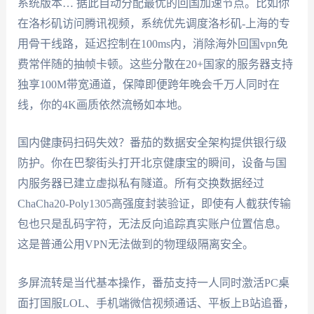
系统版本… 据此自动分配最优的回国加速节点。比如你
在洛杉矶访问腾讯视频，系统优先调度洛杉矶-上海的专
用骨干线路，延迟控制在100ms内，消除海外回国vpn免
费常伴随的抽帧卡顿。这些分散在20+国家的服务器支持
独享100M带宽通道，保障即便跨年晚会千万人同时在
线，你的4K画质依然流畅如本地。
国内健康码扫码失效？番茄的数据安全架构提供银行级
防护。你在巴黎街头打开北京健康宝的瞬间，设备与国
内服务器已建立虚拟私有隧道。所有交换数据经过
ChaCha20-Poly1305高强度封装验证，即使有人截获传输
包也只是乱码字符，无法反向追踪真实账户位置信息。
这是普通公用VPN无法做到的物理级隔离安全。
多屏流转是当代基本操作，番茄支持一人同时激活PC桌
面打国服LOL、手机端微信视频通话、平板上B站追番，