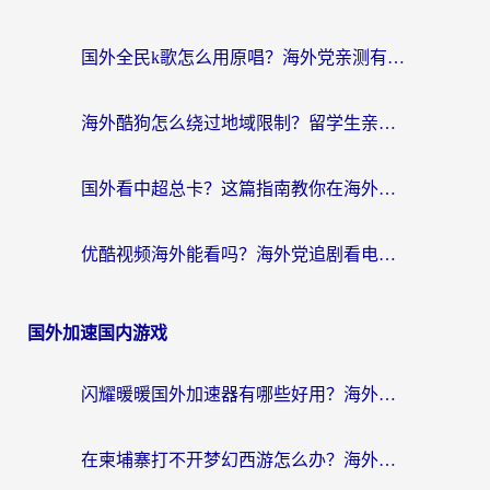
国外全民k歌怎么用原唱？海外党亲测有效的回国加速解决方案
海外酷狗怎么绕过地域限制？留学生亲测有效的回国加速器选择指南
国外看中超总卡？这篇指南教你在海外流畅看体育赛事+中文解说（附避坑技巧）
优酷视频海外能看吗？海外党追剧看电影的终极解决方案来了
国外加速国内游戏
闪耀暖暖国外加速器有哪些好用？海外党亲测的国服游戏加速终极指南
在柬埔寨打不开梦幻西游怎么办？海外玩家国服游戏加速终极指南