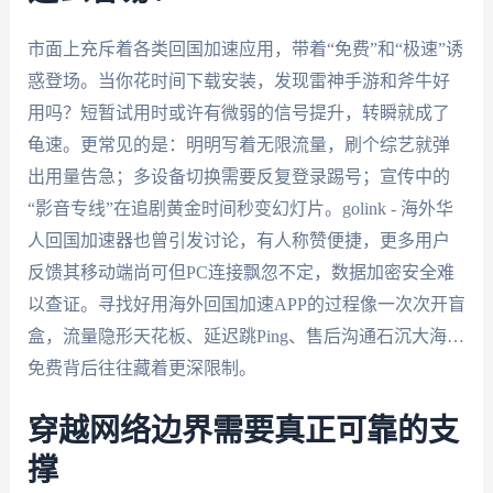
市面上充斥着各类回国加速应用，带着“免费”和“极速”诱
惑登场。当你花时间下载安装，发现雷神手游和斧牛好
用吗？短暂试用时或许有微弱的信号提升，转瞬就成了
龟速。更常见的是：明明写着无限流量，刷个综艺就弹
出用量告急；多设备切换需要反复登录踢号；宣传中的
“影音专线”在追剧黄金时间秒变幻灯片。golink - 海外华
人回国加速器也曾引发讨论，有人称赞便捷，更多用户
反馈其移动端尚可但PC连接飘忽不定，数据加密安全难
以查证。寻找好用海外回国加速APP的过程像一次次开盲
盒，流量隐形天花板、延迟跳Ping、售后沟通石沉大海…
免费背后往往藏着更深限制。
穿越网络边界需要真正可靠的支
撑