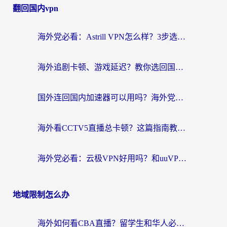
翻回国内vpn
海外党必看：Astrill VPN怎么样？3步选对回国加速器实现无缝刷剧玩游戏
海外追剧卡顿、游戏延迟？教你选回国加速器，附免费加速器试用一小时福利
国外连回国内加速器可以用吗？海外党亲测实用指南，解决追剧游戏卡顿难题
海外看CCTV5直播总卡顿？这篇指南教你选对回国加速器，无缝刷国内资源
海外党必看：云极VPN好用吗？和uuVPN对比哪个回国效果更好？附真实体验+避坑指南
地域限制怎么办
海外如何看CBA直播？留学生和华人必看的无卡顿观赛指南